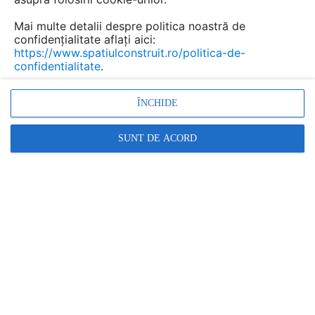
CERE OFERTĂ/INFORMATII
Mai multe detalii despre politica noastră de
Completeaza acest formular pentru a primi preturi sau detalii
confidențialitate aflați aici:
despre ALUKÖNIGSTAHL.
https://www.spatiulconstruit.ro/politica-de-
confidentialitate
.
Cererea ta va fi trimisa direct către
ÎNCHIDE
Doresc o oferta de pret
SUNT DE ACORD
Doresc mai multe informatii tehnice
Cerere personala
Cerere in numele unei companii