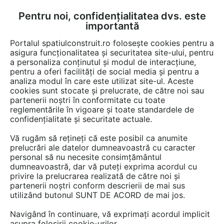
Pentru noi, confidențialitatea dvs. este
FĂ-ȚI CONT
LOGIN
importantă
CUM SE FACE
Portalul spatiulconstruit.ro folosește cookies pentru a
asigura funcționalitatea și securitatea site-ului, pentru
a personaliza conținutul și modul de interacțiune,
pentru a oferi facilități de social media și pentru a
analiza modul în care este utilizat site-ul. Aceste
cookies sunt stocate și prelucrate, de către noi sau
ALUKÖNIGSTAHL
partenerii noștri în conformitate cu toate
reglementările în vigoare și toate standardele de
confidențialitate și securitate actuale.
Vă rugăm să rețineți că este posibil ca anumite
prelucrări ale datelor dumneavoastră cu caracter
personal să nu necesite consimțământul
dumneavoastră, dar vă puteți exprima acordul cu
privire la prelucrarea realizată de către noi și
partenerii noștri conform descrierii de mai sus
PREZENTARE
PRODUSE
LUCRĂRI
ARTICOLE
utilizând butonul SUNT DE ACORD de mai jos.
Navigând în continuare, vă exprimați acordul implicit
asupra folosirii cookie-urilor.