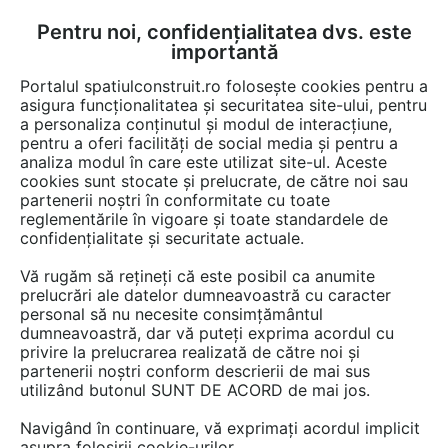
Pentru noi, confidențialitatea dvs. este
FĂ-ȚI CONT
LOGIN
importantă
CUM SE FACE
Portalul spatiulconstruit.ro folosește cookies pentru a
asigura funcționalitatea și securitatea site-ului, pentru
a personaliza conținutul și modul de interacțiune,
pentru a oferi facilități de social media și pentru a
analiza modul în care este utilizat site-ul. Aceste
cookies sunt stocate și prelucrate, de către noi sau
partenerii noștri în conformitate cu toate
reglementările în vigoare și toate standardele de
confidențialitate și securitate actuale.
Vă rugăm să rețineți că este posibil ca anumite
prelucrări ale datelor dumneavoastră cu caracter
personal să nu necesite consimțământul
dumneavoastră, dar vă puteți exprima acordul cu
ALMA PARCHET
privire la prelucrarea realizată de către noi și
partenerii noștri conform descrierii de mai sus
utilizând butonul SUNT DE ACORD de mai jos.
Navigând în continuare, vă exprimați acordul implicit
asupra folosirii cookie-urilor.