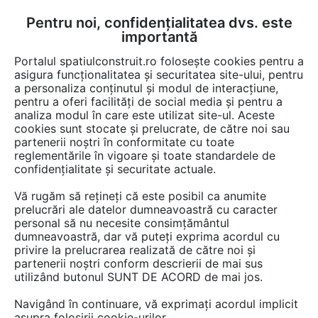
Pentru noi, confidențialitatea dvs. este
FĂ-ȚI CONT
LOGIN
importantă
CUM SE FACE
Portalul spatiulconstruit.ro folosește cookies pentru a
asigura funcționalitatea și securitatea site-ului, pentru
a personaliza conținutul și modul de interacțiune,
pentru a oferi facilități de social media și pentru a
analiza modul în care este utilizat site-ul. Aceste
cookies sunt stocate și prelucrate, de către noi sau
partenerii noștri în conformitate cu toate
reglementările în vigoare și toate standardele de
confidențialitate și securitate actuale.
Vă rugăm să rețineți că este posibil ca anumite
prelucrări ale datelor dumneavoastră cu caracter
AKZO NOBEL POWDER COATINGS
personal să nu necesite consimțământul
dumneavoastră, dar vă puteți exprima acordul cu
privire la prelucrarea realizată de către noi și
partenerii noștri conform descrierii de mai sus
utilizând butonul SUNT DE ACORD de mai jos.
Navigând în continuare, vă exprimați acordul implicit
asupra folosirii cookie-urilor.