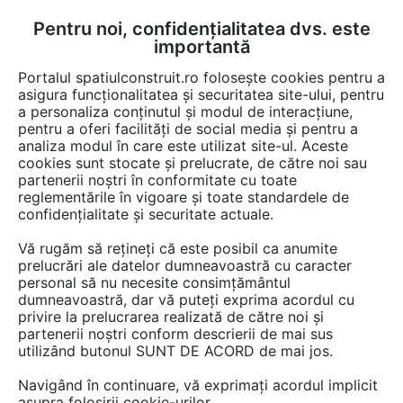
Pentru noi, confidențialitatea dvs. este
FĂ-ȚI CONT
LOGIN
importantă
CUM SE FACE
Portalul spatiulconstruit.ro folosește cookies pentru a
asigura funcționalitatea și securitatea site-ului, pentru
a personaliza conținutul și modul de interacțiune,
pentru a oferi facilități de social media și pentru a
analiza modul în care este utilizat site-ul. Aceste
EȘTI AICI:
Forum discuții
cookies sunt stocate și prelucrate, de către noi sau
partenerii noștri în conformitate cu toate
reglementările în vigoare și toate standardele de
confidențialitate și securitate actuale.
Vă rugăm să rețineți că este posibil ca anumite
prelucrări ale datelor dumneavoastră cu caracter
Puteti sa ne dati un pret si un
personal să nu necesite consimțământul
dumneavoastră, dar vă puteți exprima acordul cu
termen de livrare?
privire la prelucrarea realizată de către noi și
partenerii noștri conform descrierii de mai sus
utilizând butonul SUNT DE ACORD de mai jos.
Urmăreşte această discuţie
Navigând în continuare, vă exprimați acordul implicit
asupra folosirii cookie-urilor.