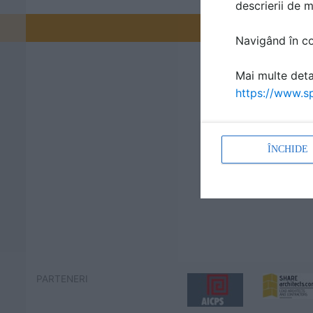
descrierii de 
Promovați-v
Navigând în con
Mai multe detal
https://www.sp
ÎNCHIDE
PARTENERI