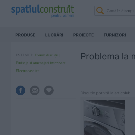
PRODUSE
LUCRĂRI
PROIECTE
FURNIZORI
Problema la m
EȘTI AICI:
Forum discuții
Finisaje si amenajari interioare
Electrocasnice
Discuţie pornită la articolul: