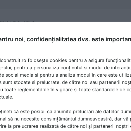
 31 Oct 2013, 10:56
n indesit wil 105, orice program as alege ,la orice temperatu
ntru noi, confidențialitatea dvs. este importa
e normal ,dar dupa un anumit timp intra in faza de stors si
e ar putea sa fie cauza?
lconstruit.ro folosește cookies pentru a asigura funcționalit
e-ului, pentru a personaliza conținutul și modul de interacți
i de social media și pentru a analiza modul în care este utiliza
 01 Nov 2013, 01:24
sunt stocate și prelucrate, de către noi sau partenerii noșt
fara oprire sau evacueaza apa fara oprire?
u toate reglementările în vigoare și toate standardele de co
u trebuie sa o scoti din priza?
ctuale.
e leduri clipesc pe fata masinii din cele 4 de sus.
țineți că este posibil ca anumite prelucrări ale datelor du
nal să nu necesite consimțământul dumneavoastră, dar vă 
ire la prelucrarea realizată de către noi și partenerii noștr