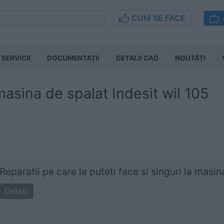
CUM SE FACE
SERVICII
DOCUMENTAŢII
DETALII CAD
NOUTĂȚI
asina de spalat Indesit wil 105
Reparatii pe care le puteti face si singuri la masi
Detalii