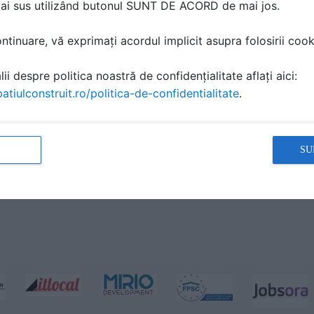
mai sus utilizând butonul SUNT DE ACORD de mai jos.
ă produsele și serviciile pe SpatiulConstruit.ro!
tinuare, vă exprimați acordul implicit asupra folosirii cooki
ii despre politica noastră de confidențialitate aflați aici:
atiulconstruit.ro/politica-de-confidentialitate
.
SU