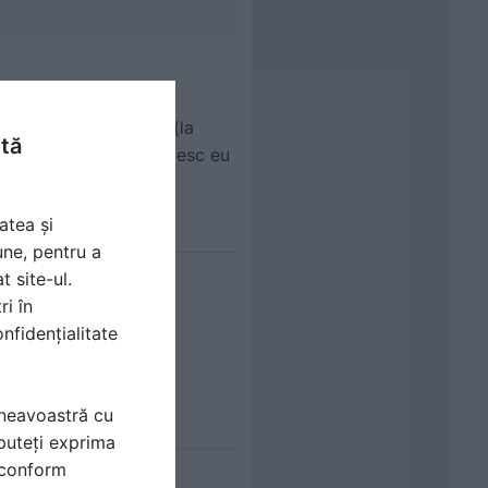
ra nu il finalizeaza ,(la
ntă
 asa ramane pana o opresc eu
atea și
une, pentru a
t site-ul.
ri în
nfidențialitate
mneavoastră cu
puteți exprima
i conform