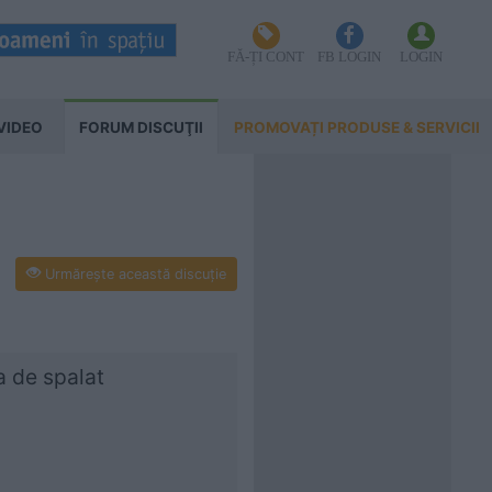
FĂ-ȚI CONT
FB LOGIN
LOGIN
VIDEO
FORUM DISCUŢII
PROMOVAȚI PRODUSE & SERVICII
Urmăreşte această discuţie
na de spalat