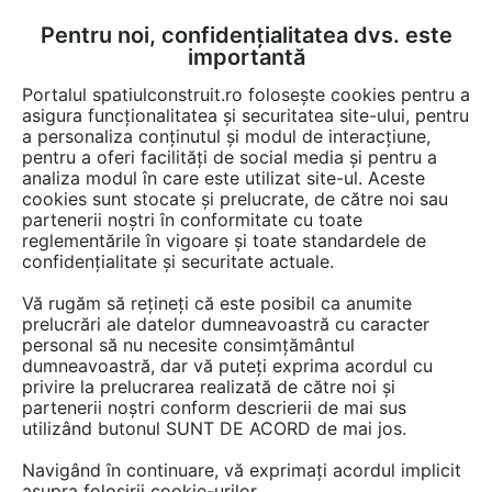
Pentru noi, confidențialitatea dvs. este
FĂ-ȚI CONT
LOGIN
importantă
CUM SE FACE
Portalul spatiulconstruit.ro folosește cookies pentru a
asigura funcționalitatea și securitatea site-ului, pentru
a personaliza conținutul și modul de interacțiune,
pentru a oferi facilități de social media și pentru a
analiza modul în care este utilizat site-ul. Aceste
EȘTI AICI:
Forum discuții
cookies sunt stocate și prelucrate, de către noi sau
partenerii noștri în conformitate cu toate
reglementările în vigoare și toate standardele de
confidențialitate și securitate actuale.
Vă rugăm să rețineți că este posibil ca anumite
prelucrări ale datelor dumneavoastră cu caracter
Problema de baza este: sunt
personal să nu necesite consimțământul
dumneavoastră, dar vă puteți exprima acordul cu
romanii pregatiti din punct de
privire la prelucrarea realizată de către noi și
vedere al culturii
partenerii noștri conform descrierii de mai sus
utilizând butonul SUNT DE ACORD de mai jos.
civice/economice, sau de
Navigând în continuare, vă exprimați acordul implicit
abordare a problemei de
asupra folosirii cookie-urilor.