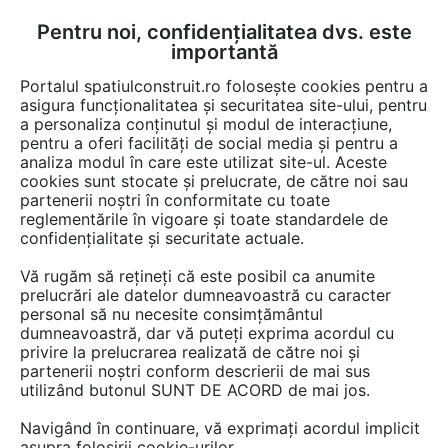
Pentru noi, confidențialitatea dvs. este
FĂ-ȚI CONT
LOGIN
importantă
CUM SE FACE
Portalul spatiulconstruit.ro folosește cookies pentru a
asigura funcționalitatea și securitatea site-ului, pentru
a personaliza conținutul și modul de interacțiune,
pentru a oferi facilități de social media și pentru a
analiza modul în care este utilizat site-ul. Aceste
EȘTI AICI:
Forum discuții
cookies sunt stocate și prelucrate, de către noi sau
partenerii noștri în conformitate cu toate
reglementările în vigoare și toate standardele de
confidențialitate și securitate actuale.
Vă rugăm să rețineți că este posibil ca anumite
prelucrări ale datelor dumneavoastră cu caracter
Plante cataratoare
personal să nu necesite consimțământul
dumneavoastră, dar vă puteți exprima acordul cu
privire la prelucrarea realizată de către noi și
partenerii noștri conform descrierii de mai sus
Urmăreşte această discuţie
utilizând butonul SUNT DE ACORD de mai jos.
Navigând în continuare, vă exprimați acordul implicit
scris de
Umbre
la data 09 Oct 2012, 09:48
asupra folosirii cookie-urilor.