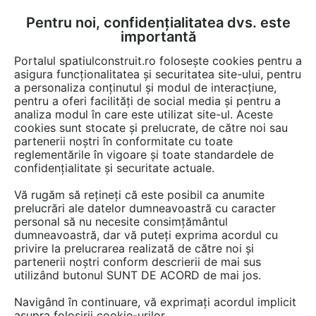
Pentru noi, confidențialitatea dvs. este
FĂ-ȚI CONT
LOGIN
importantă
CUM SE FACE
Portalul spatiulconstruit.ro folosește cookies pentru a
asigura funcționalitatea și securitatea site-ului, pentru
a personaliza conținutul și modul de interacțiune,
pentru a oferi facilități de social media și pentru a
analiza modul în care este utilizat site-ul. Aceste
EȘTI AICI:
Forum discuții
cookies sunt stocate și prelucrate, de către noi sau
partenerii noștri în conformitate cu toate
reglementările în vigoare și toate standardele de
confidențialitate și securitate actuale.
Vă rugăm să rețineți că este posibil ca anumite
prelucrări ale datelor dumneavoastră cu caracter
O intrebare de 1000 pct ? Pe o
personal să nu necesite consimțământul
dumneavoastră, dar vă puteți exprima acordul cu
scara ampla de acces in bloc,
privire la prelucrarea realizată de către noi și
latime pentru 4 m, unde se
partenerii noștri conform descrierii de mai sus
utilizând butonul SUNT DE ACORD de mai jos.
amplaseaza o balustrada, pe
Navigând în continuare, vă exprimați acordul implicit
mijloc sau 2 pe peretii laterali
asupra folosirii cookie-urilor.