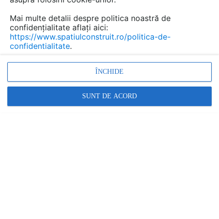
?...
Mai multe detalii despre politica noastră de
confidențialitate aflați aici:
https://www.spatiulconstruit.ro/politica-de-
confidentialitate
.
Urmăreşte această discuţie
ÎNCHIDE
Discuţie pornită la articolul:
Scări: noțiuni generale,
SUNT DE ACORD
clasificări
Detalii
scris de
vali
la data 27 Aug 2013, 08:35
O intrebare de 1000 pct ? Pe o scara ampla de acces in
bloc, latime pentru 4 m, unde se amplaseaza o