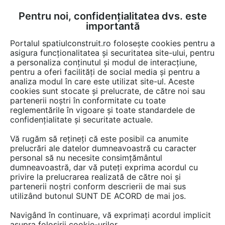
Pentru noi, confidențialitatea dvs. este
FĂ-ȚI CONT
LOGIN
importantă
CUM SE FACE
Portalul spatiulconstruit.ro folosește cookies pentru a
asigura funcționalitatea și securitatea site-ului, pentru
a personaliza conținutul și modul de interacțiune,
pentru a oferi facilități de social media și pentru a
analiza modul în care este utilizat site-ul. Aceste
EȘTI AICI:
Forum discuții
cookies sunt stocate și prelucrate, de către noi sau
partenerii noștri în conformitate cu toate
reglementările în vigoare și toate standardele de
confidențialitate și securitate actuale.
Vă rugăm să rețineți că este posibil ca anumite
prelucrări ale datelor dumneavoastră cu caracter
Nu este nimic imposibil . Acest
personal să nu necesite consimțământul
dumneavoastră, dar vă puteți exprima acordul cu
imobil se poate consolida si
privire la prelucrarea realizată de către noi și
reface la forma initiala .
partenerii noștri conform descrierii de mai sus
utilizând butonul SUNT DE ACORD de mai jos.
Navigând în continuare, vă exprimați acordul implicit
Urmăreşte această discuţie
asupra folosirii cookie-urilor.