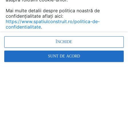
Mai multe detalii despre politica noastră de
Discuţie pornită la articolul:
confidențialitate aflați aici:
https://www.spatiulconstruit.ro/politica-de-
Misiune imposibila, 53.
confidentialitate
.
Carol 53
Detalii
ÎNCHIDE
SUNT DE ACORD
scris de
Mihu Lucian
la data 02 Oct 2012, 16:46
Nu este nimic imposibil . Acest imobil se poate
Răspunde
Promovați-vă produsele și serviciile pe