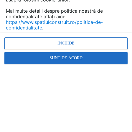
Discuţie pornită la articolul:
Mai multe detalii despre politica noastră de
Totul despre Fundatie -
confidențialitate aflați aici:
clasificari, caracteristici ,
https://www.spatiulconstruit.ro/politica-de-
confidentialitate
.
forme si materiale
utilizate
ÎNCHIDE
Detalii
SUNT DE ACORD
scris de
cristina
la data 06 Jan 2013, 21:23
Buna ziua, ce norme se aplica pentru proiectarea,
respectiv autorizatia de constructie pentru un garaj.?
Sunt aceleasi norme ca si pentru locuinte? Doresc sa
amplasez un garaj de beton sau boltari in curtea
personala si as dori sa stiu cat de adanca trebuie sa fie
fundatia. Doresc sa fac proiect si executia cu
autorizatie de constructie. Locatia la 40 km de