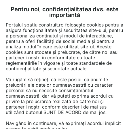
Pentru noi, confidențialitatea dvs. este
FĂ-ȚI CONT
LOGIN
importantă
CUM SE FACE
Portalul spatiulconstruit.ro folosește cookies pentru a
asigura funcționalitatea și securitatea site-ului, pentru
a personaliza conținutul și modul de interacțiune,
pentru a oferi facilități de social media și pentru a
analiza modul în care este utilizat site-ul. Aceste
EȘTI AICI:
Forum discuții
Curte, gradina, amenajari exterioare
Garaje, parcaje
cookies sunt stocate și prelucrate, de către noi sau
partenerii noștri în conformitate cu toate
reglementările în vigoare și toate standardele de
confidențialitate și securitate actuale.
Vă rugăm să rețineți că este posibil ca anumite
prelucrări ale datelor dumneavoastră cu caracter
Norme de proiectare si
personal să nu necesite consimțământul
dumneavoastră, dar vă puteți exprima acordul cu
autorizare constructie garaj
privire la prelucrarea realizată de către noi și
partenerii noștri conform descrierii de mai sus
utilizând butonul SUNT DE ACORD de mai jos.
Urmăreşte această discuţie
Navigând în continuare, vă exprimați acordul implicit
asupra folosirii cookie-urilor.