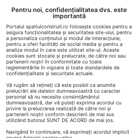
Pentru noi, confidențialitatea dvs. este
FĂ-ȚI CONT
LOGIN
importantă
CUM SE FACE
Portalul spatiulconstruit.ro folosește cookies pentru a
asigura funcționalitatea și securitatea site-ului, pentru
a personaliza conținutul și modul de interacțiune,
pentru a oferi facilități de social media și pentru a
analiza modul în care este utilizat site-ul. Aceste
EȘTI AICI:
Forum discuții
Finisaje si amenajari interioare
Electrocasnice
cookies sunt stocate și prelucrate, de către noi sau
partenerii noștri în conformitate cu toate
reglementările în vigoare și toate standardele de
confidențialitate și securitate actuale.
Vă rugăm să rețineți că este posibil ca anumite
prelucrări ale datelor dumneavoastră cu caracter
Masina de spalat Whirpool - nu
personal să nu necesite consimțământul
dumneavoastră, dar vă puteți exprima acordul cu
ia detergentul
privire la prelucrarea realizată de către noi și
partenerii noștri conform descrierii de mai sus
utilizând butonul SUNT DE ACORD de mai jos.
Urmăreşte această discuţie
Navigând în continuare, vă exprimați acordul implicit
asupra folosirii cookie-urilor.