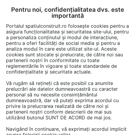
Pentru noi, confidențialitatea dvs. este
FĂ-ȚI CONT
LOGIN
importantă
CUM SE FACE
Portalul spatiulconstruit.ro folosește cookies pentru a
asigura funcționalitatea și securitatea site-ului, pentru
a personaliza conținutul și modul de interacțiune,
pentru a oferi facilități de social media și pentru a
analiza modul în care este utilizat site-ul. Aceste
EȘTI AICI:
Forum discuții
cookies sunt stocate și prelucrate, de către noi sau
partenerii noștri în conformitate cu toate
reglementările în vigoare și toate standardele de
confidențialitate și securitate actuale.
Vă rugăm să rețineți că este posibil ca anumite
prelucrări ale datelor dumneavoastră cu caracter
Instalatii de iluminare,
personal să nu necesite consimțământul
dumneavoastră, dar vă puteți exprima acordul cu
defectiuni
privire la prelucrarea realizată de către noi și
partenerii noștri conform descrierii de mai sus
utilizând butonul SUNT DE ACORD de mai jos.
Urmăreşte această discuţie
Navigând în continuare, vă exprimați acordul implicit
asupra folosirii cookie-urilor.