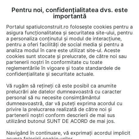
Pentru noi, confidențialitatea dvs. este
FĂ-ȚI CONT
LOGIN
importantă
CUM SE FACE
Portalul spatiulconstruit.ro folosește cookies pentru a
asigura funcționalitatea și securitatea site-ului, pentru
a personaliza conținutul și modul de interacțiune,
pentru a oferi facilități de social media și pentru a
analiza modul în care este utilizat site-ul. Aceste
EȘTI AICI:
Forum discuții
cookies sunt stocate și prelucrate, de către noi sau
partenerii noștri în conformitate cu toate
reglementările în vigoare și toate standardele de
confidențialitate și securitate actuale.
Vă rugăm să rețineți că este posibil ca anumite
prelucrări ale datelor dumneavoastră cu caracter
Este foarte interesant acest
personal să nu necesite consimțământul
dumneavoastră, dar vă puteți exprima acordul cu
articol deoarece nu toti avem
privire la prelucrarea realizată de către noi și
astfel de cunostinte!! Sunt
partenerii noștri conform descrierii de mai sus
utilizând butonul SUNT DE ACORD de mai jos.
interesat unde pot gasi aceste
Navigând în continuare, vă exprimați acordul implicit
aparate sau solutii si daca se...
asupra folosirii cookie-urilor.