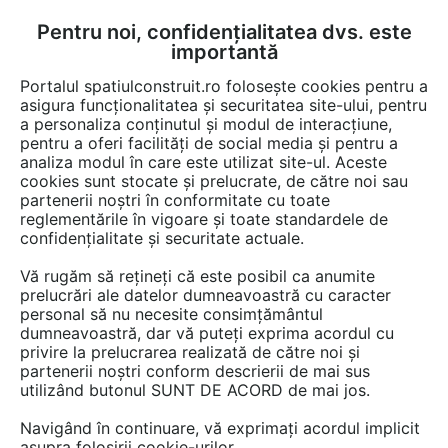
Pentru noi, confidențialitatea dvs. este
FĂ-ȚI CONT
LOGIN
importantă
CUM SE FACE
Portalul spatiulconstruit.ro folosește cookies pentru a
asigura funcționalitatea și securitatea site-ului, pentru
a personaliza conținutul și modul de interacțiune,
pentru a oferi facilități de social media și pentru a
analiza modul în care este utilizat site-ul. Aceste
EȘTI AICI:
Forum discuții
cookies sunt stocate și prelucrate, de către noi sau
partenerii noștri în conformitate cu toate
reglementările în vigoare și toate standardele de
confidențialitate și securitate actuale.
Vă rugăm să rețineți că este posibil ca anumite
prelucrări ale datelor dumneavoastră cu caracter
Draga redactie care dai
personal să nu necesite consimțământul
dumneavoastră, dar vă puteți exprima acordul cu
raspunsul de mai sus...
privire la prelucrarea realizată de către noi și
gratarele acestea de
partenerii noștri conform descrierii de mai sus
utilizând butonul SUNT DE ACORD de mai jos.
caramida... as putea spune ca
Navigând în continuare, vă exprimați acordul implicit
sunt model din epoca de
asupra folosirii cookie-urilor.