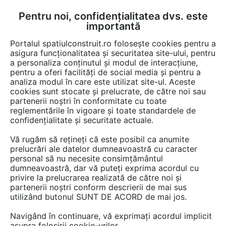
Pentru noi, confidențialitatea dvs. este
FĂ-ȚI CONT
LOGIN
importantă
CUM SE FACE
Portalul spatiulconstruit.ro folosește cookies pentru a
asigura funcționalitatea și securitatea site-ului, pentru
a personaliza conținutul și modul de interacțiune,
pentru a oferi facilități de social media și pentru a
analiza modul în care este utilizat site-ul. Aceste
EȘTI AICI:
Forum discuții
cookies sunt stocate și prelucrate, de către noi sau
partenerii noștri în conformitate cu toate
reglementările în vigoare și toate standardele de
confidențialitate și securitate actuale.
Vă rugăm să rețineți că este posibil ca anumite
prelucrări ale datelor dumneavoastră cu caracter
Doua lucruri nu inteleg!? 1.
personal să nu necesite consimțământul
dumneavoastră, dar vă puteți exprima acordul cu
Pasarile isi fac cuib in
privire la prelucrarea realizată de către noi și
invelitoarea acoperisului? 2.
partenerii noștri conform descrierii de mai sus
utilizând butonul SUNT DE ACORD de mai jos.
Cum poate o constructie sa se
Navigând în continuare, vă exprimați acordul implicit
dezvolte "in jurul unei curti...
asupra folosirii cookie-urilor.