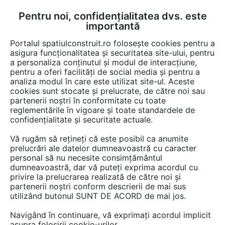
Pentru noi, confidențialitatea dvs. este
FĂ-ȚI CONT
LOGIN
importantă
CUM SE FACE
Portalul spatiulconstruit.ro folosește cookies pentru a
asigura funcționalitatea și securitatea site-ului, pentru
a personaliza conținutul și modul de interacțiune,
pentru a oferi facilități de social media și pentru a
analiza modul în care este utilizat site-ul. Aceste
EȘTI AICI:
Forum discuții
cookies sunt stocate și prelucrate, de către noi sau
partenerii noștri în conformitate cu toate
reglementările în vigoare și toate standardele de
confidențialitate și securitate actuale.
Vă rugăm să rețineți că este posibil ca anumite
prelucrări ale datelor dumneavoastră cu caracter
Cum imi creez cont?
personal să nu necesite consimțământul
dumneavoastră, dar vă puteți exprima acordul cu
privire la prelucrarea realizată de către noi și
partenerii noștri conform descrierii de mai sus
Urmăreşte această discuţie
utilizând butonul SUNT DE ACORD de mai jos.
Navigând în continuare, vă exprimați acordul implicit
scris de
Redactia SpatiulConstruit.ro
la data 08 Jun 2012, 17:18
asupra folosirii cookie-urilor.