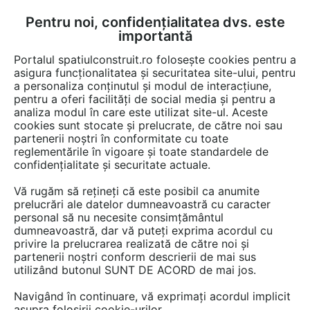
Pentru noi, confidențialitatea dvs. este
FĂ-ȚI CONT
LOGIN
importantă
CUM SE FACE
Portalul spatiulconstruit.ro folosește cookies pentru a
asigura funcționalitatea și securitatea site-ului, pentru
a personaliza conținutul și modul de interacțiune,
pentru a oferi facilități de social media și pentru a
analiza modul în care este utilizat site-ul. Aceste
EȘTI AICI:
Forum discuții
Instalatii si echipamente cladiri
cookies sunt stocate și prelucrate, de către noi sau
Instalatii termice / incalzire
partenerii noștri în conformitate cu toate
reglementările în vigoare și toate standardele de
confidențialitate și securitate actuale.
Vă rugăm să rețineți că este posibil ca anumite
prelucrări ale datelor dumneavoastră cu caracter
personal să nu necesite consimțământul
Caut pompa de caldura sol-apa
dumneavoastră, dar vă puteți exprima acordul cu
privire la prelucrarea realizată de către noi și
partenerii noștri conform descrierii de mai sus
utilizând butonul SUNT DE ACORD de mai jos.
Urmăreşte această discuţie
Navigând în continuare, vă exprimați acordul implicit
asupra folosirii cookie-urilor.