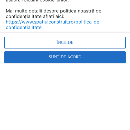
si...
Mai multe detalii despre politica noastră de
confidențialitate aflați aici:
https://www.spatiulconstruit.ro/politica-de-
confidentialitate
.
Urmăreşte această discuţie
ÎNCHIDE
Discuţie pornită la articolul:
Termosisteme și
SUNT DE ACORD
componente: detalii,
montaj, recomandări,
materialele folosite
Detalii
scris de
daniela
la data 27 Jul 2012, 15:29
buna.am o rugaminte va rog.trebuie sa izolez casa si nu
am prea multi bani, vreau sa o izolez cu polistiren de