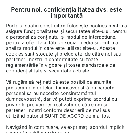
Pentru noi, confidențialitatea dvs. este
FĂ-ȚI CONT
LOGIN
importantă
CUM SE FACE
Portalul spatiulconstruit.ro folosește cookies pentru a
asigura funcționalitatea și securitatea site-ului, pentru
a personaliza conținutul și modul de interacțiune,
pentru a oferi facilități de social media și pentru a
analiza modul în care este utilizat site-ul. Aceste
EȘTI AICI:
Forum discuții
cookies sunt stocate și prelucrate, de către noi sau
partenerii noștri în conformitate cu toate
reglementările în vigoare și toate standardele de
confidențialitate și securitate actuale.
Vă rugăm să rețineți că este posibil ca anumite
prelucrări ale datelor dumneavoastră cu caracter
Buna.am o rugaminte va
personal să nu necesite consimțământul
dumneavoastră, dar vă puteți exprima acordul cu
rog.trebuie sa izolez casa si nu
privire la prelucrarea realizată de către noi și
am prea multi bani, vreau sa o
partenerii noștri conform descrierii de mai sus
utilizând butonul SUNT DE ACORD de mai jos.
izolez cu polistiren de 5cm,e
Navigând în continuare, vă exprimați acordul implicit
prea subtire? il pun degeaba?
asupra folosirii cookie-urilor.