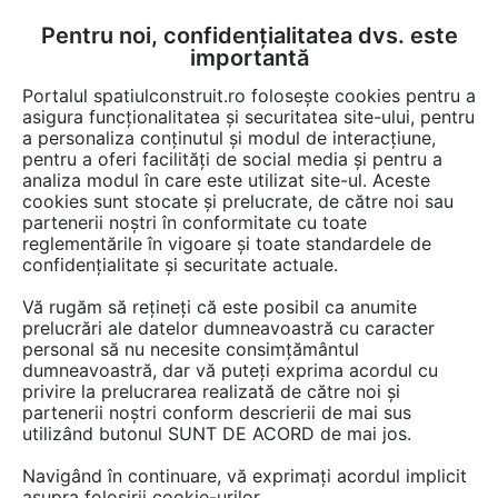
Pentru noi, confidențialitatea dvs. este
FĂ-ȚI CONT
LOGIN
importantă
CUM SE FACE
Portalul spatiulconstruit.ro folosește cookies pentru a
asigura funcționalitatea și securitatea site-ului, pentru
a personaliza conținutul și modul de interacțiune,
pentru a oferi facilități de social media și pentru a
analiza modul în care este utilizat site-ul. Aceste
EȘTI AICI:
Forum discuții
cookies sunt stocate și prelucrate, de către noi sau
partenerii noștri în conformitate cu toate
reglementările în vigoare și toate standardele de
confidențialitate și securitate actuale.
Vă rugăm să rețineți că este posibil ca anumite
prelucrări ale datelor dumneavoastră cu caracter
Buna ziua, Locuiesc intr-un
personal să nu necesite consimțământul
dumneavoastră, dar vă puteți exprima acordul cu
apartament la etajul 4 adica
privire la prelucrarea realizată de către noi și
ultimul, inaltimea camerelor
partenerii noștri conform descrierii de mai sus
utilizând butonul SUNT DE ACORD de mai jos.
este de 2.7 ml si as dori sa-mi
Navigând în continuare, vă exprimați acordul implicit
izolez tavanul pentru a nu se ...
asupra folosirii cookie-urilor.