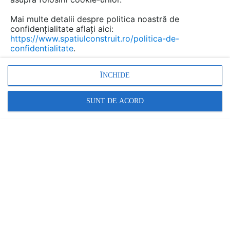
Mai multe detalii despre politica noastră de
confidențialitate aflați aici:
Urmăreşte această discuţie
https://www.spatiulconstruit.ro/politica-de-
confidentialitate
.
Discuţie pornită la articolul:
ÎNCHIDE
Termosisteme și
componente: detalii,
SUNT DE ACORD
montaj, recomandări,
materialele folosite
Detalii
scris de
Cornel
la data 10 Feb 2013, 23:15
Buna ziua,
Locuiesc intr-un apartament la etajul 4 adica ultimul,