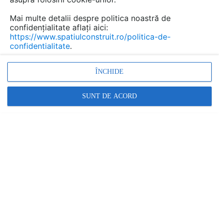
de...
Mai multe detalii despre politica noastră de
confidențialitate aflați aici:
https://www.spatiulconstruit.ro/politica-de-
confidentialitate
.
Urmăreşte această discuţie
ÎNCHIDE
Discuţie pornită la articolul:
Totul despre Fundatie -
SUNT DE ACORD
clasificari, caracteristici ,
forme si materiale
utilizate
Detalii
scris de
Dragos Baia
la data 02 Aug 2012, 14:22
Buna ziua,
Exista un normativ care sa reglementeze accesul auto in