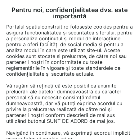
Pentru noi, confidențialitatea dvs. este
FĂ-ȚI CONT
LOGIN
importantă
CUM SE FACE
Portalul spatiulconstruit.ro folosește cookies pentru a
asigura funcționalitatea și securitatea site-ului, pentru
a personaliza conținutul și modul de interacțiune,
pentru a oferi facilități de social media și pentru a
analiza modul în care este utilizat site-ul. Aceste
EȘTI AICI:
Forum discuții
cookies sunt stocate și prelucrate, de către noi sau
partenerii noștri în conformitate cu toate
reglementările în vigoare și toate standardele de
confidențialitate și securitate actuale.
Vă rugăm să rețineți că este posibil ca anumite
prelucrări ale datelor dumneavoastră cu caracter
Buna ziua, Exista un normativ
personal să nu necesite consimțământul
dumneavoastră, dar vă puteți exprima acordul cu
care sa reglementeze accesul
privire la prelucrarea realizată de către noi și
auto in garaje la Demisol/
partenerii noștri conform descrierii de mai sus
utilizând butonul SUNT DE ACORD de mai jos.
Subsol?.. Ma intereseaza daca
Navigând în continuare, vă exprimați acordul implicit
sunt permise pante mai mari
asupra folosirii cookie-urilor.