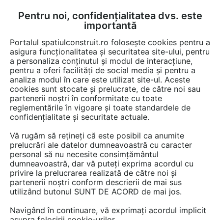
Pentru noi, confidențialitatea dvs. este
FĂ-ȚI CONT
LOGIN
importantă
CUM SE FACE
Portalul spatiulconstruit.ro folosește cookies pentru a
asigura funcționalitatea și securitatea site-ului, pentru
a personaliza conținutul și modul de interacțiune,
pentru a oferi facilități de social media și pentru a
analiza modul în care este utilizat site-ul. Aceste
EȘTI AICI:
Forum discuții
cookies sunt stocate și prelucrate, de către noi sau
partenerii noștri în conformitate cu toate
reglementările în vigoare și toate standardele de
confidențialitate și securitate actuale.
Vă rugăm să rețineți că este posibil ca anumite
prelucrări ale datelor dumneavoastră cu caracter
Buna seara, Peste capriori, in
personal să nu necesite consimțământul
dumneavoastră, dar vă puteți exprima acordul cu
loc de astereala se pot folosi
privire la prelucrarea realizată de către noi și
placi de OSB 3? Daca da, ce
partenerii noștri conform descrierii de mai sus
utilizând butonul SUNT DE ACORD de mai jos.
grosime ar trebui sa aibe
Navigând în continuare, vă exprimați acordul implicit
placile OSB?
asupra folosirii cookie-urilor.