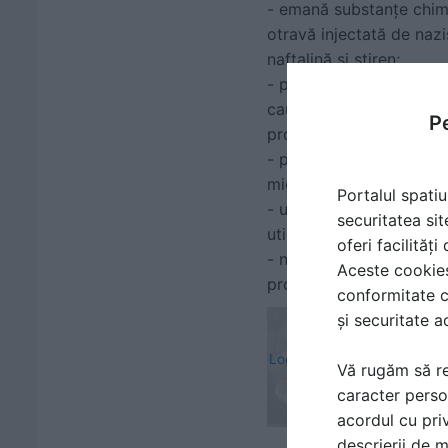
- emană substanţe chimi
otravă injectată de nazi
naftalină şi stiren;
- polueaza cu emisii el
cauzând efecte devastat
Pe
produc boli organice, cel
- provoaca migrene, neu
migrene din partea pers
Portalul spatiu
- unele becuri folosesc 
securitatea sit
utilizatori s-au plans di
oferi facilităț
- nu pot fi folosite cu 
Aceste cookies 
provoca incendii."
conformitate c
și securitate a
Logheaza-te sa vezi
Vă rugăm să re
acest fisier
caracter perso
acordul cu priv
descrierii de 