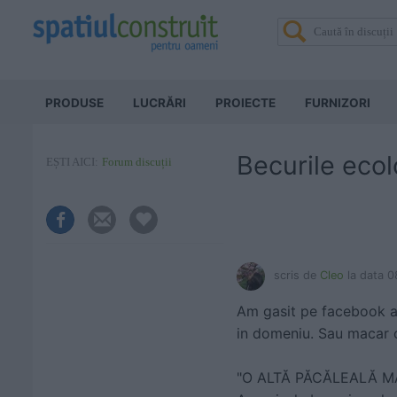
PRODUSE
LUCRĂRI
PROIECTE
FURNIZORI
Becurile ecol
EȘTI AICI:
Forum discuții
scris de
Cleo
la data 
Am gasit pe facebook ace
in domeniu. Sau macar o
"O ALTĂ PĂCĂLEALĂ MAR