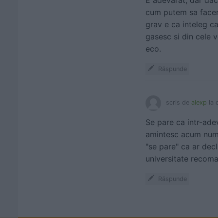
E adevarat, dar dac
cum putem sa facem
grav e ca inteleg ca
gasesc si din cele v
eco.
Răspunde
scris de
alexp
la 
Se pare ca intr-ade
amintesc acum numel
"se pare" ca ar dec
universitate recoma
Răspunde