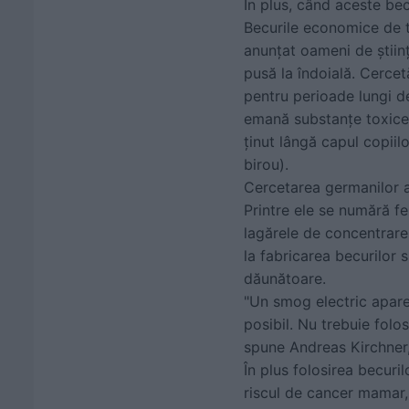
În plus, când aceste bec
Becurile economice de 
anunţat oameni de ştiinţ
pusă la îndoială. Cercet
pentru perioade lungi d
emană substanţe toxice. 
ţinut lângă capul copiilo
birou).
Cercetarea germanilor a
Printre ele se numără fe
lagărele de concentrare, 
la fabricarea becurilor 
dăunătoare.
"Un smog electric apare 
posibil. Nu trebuie folos
spune Andreas Kirchner, 
În plus folosirea becur
riscul de cancer mamar, 