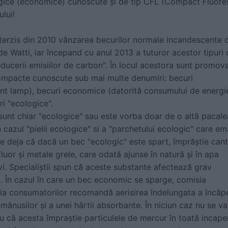
ogice (economice) cunoscute şi de tip CFL (Compact Fluore
lui!
terzis din 2010 vânzarea becurilor normale incandescente 
e Watti, iar începand cu anul 2013 a tuturor acestor tipuri 
educerii emisiilor de carbon". În locul acestora sunt promov
compacte cunoscute sub mai multe denumiri: becuri
t lamp), becuri economice (datorită consumului de energi
ri "ecologice".
sunt chiar "ecologice" sau este vorba doar de o altă pacale
n cazul "pielii ecologice" si a "parchetului ecologic" care e
e deja că dacă un bec "ecologic" este spart, împrăştie canti
luor şi metale grele, care odată ajunse în natură şi în apa
vi. Specialiştii spun că aceste substante afectează grav
ul. În cazul în care un bec economic se sparge, comisia
ia consumatorilor recomandă aerisirea îndelungata a încăper
ănusilor şi a unei hârtii absorbante. În niciun caz nu se va
tru că acesta împraştie particulele de mercur în toată incape