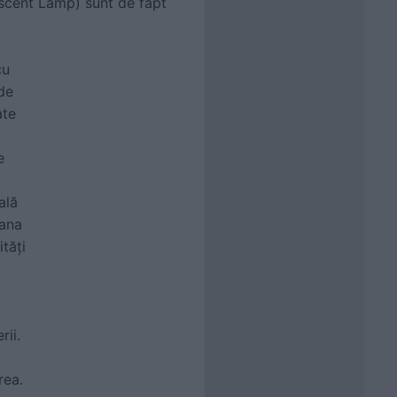
scent Lamp) sunt de fapt
cu
de
ate
e
ală
mana
tăţi
ii.
rea.