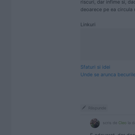
riscuri, dar infime si, 
deoarece pe ea circula m
Linkuri
Sfaturi si idei
Unde se arunca becuril
Răspunde
scris de
Cleo
la d