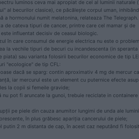
pectru luminos ceva mai apropiat de cel al luminii naturale (
i" al becurilor clasice), ce păcăleşte corpul uman, inhibând
nă a hormonului numit melatonina, relateaza The Telegraph.
a de cateva tipuri de cancer, printre care cel mamar şi de
ste influentat decisiv de ceasul biologic.
zul în care consumul de energie electrica nu este o proble
 la vechile tipuri de becuri cu incandescenta (in speranta
e piata) sau varianta folosirii becurilor economice de tip LE
i "ecologice" de tip CFL:
loase dacă se sparg: contin aproximativ 4 mg de mercur c
anţă, iar mercurul este un element cu puternice efecte asup
es la copii si femeile gravide;
nu pot fi aruncate la gunoi, trebuie reciclate in containere
rupţii pe piele din cauza anumitor lungimi de unda ale lumini
orescente, în plus grăbesc apariţia cancerului de piele;
el putin 2 m distanta de cap, în acest caz neputând fi folosi