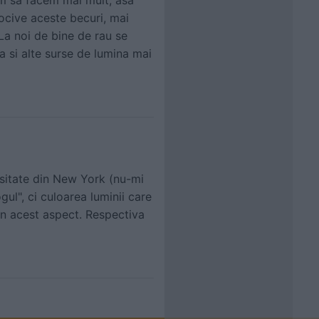
em sa facem mai mult, asa
cive aceste becuri, mai
 La noi de bine de rau se
a si alte surse de lumina mai
rsitate din New York (nu-mi
ul", ci culoarea luminii care
in acest aspect. Respectiva