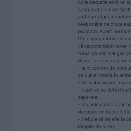
noile becurile emit un s
comparaţie cu cel "gălbu
astfel productia noctur
Melatonina ne protejeaz
prostata. Acest hormon e
Din aceste motive în ca
vă recomandăm revenirea
totusi se vor mai gasi p
Sumar dezavantaje becur
- sunt extrem de pericu
se pulverizează în ambi
sistemului nervos, mai al
- după ce se defectează 
separate;
- în unele cazuri apar e
degajate de becurile flu
- trebuie să se afle la c
lămpile de birou;