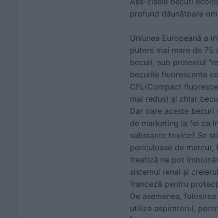
Aşa-zisele becuri ecol
profund dăunătoare omu
Uniunea Europeană a in
putere mai mare de 75 d
becuri, sub pretextul "r
becurile fluorescente 
CFL(Compact fluorescen
mai redus) şi chiar becu
Dar oare aceste becuri 
de marketing la fel ca î
substante toxice? Se şti
periculoase de mercur, f
freatică ne pot îmbolnă
sistemul renal şi creier
franceză pentru protecţ
De asemenea, folosirea m
utiliza aspiratorul, pen