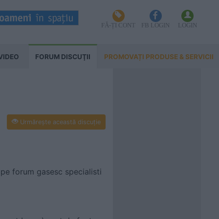
FĂ-ȚI CONT
FB LOGIN
LOGIN
VIDEO
FORUM DISCUŢII
PROMOVAȚI PRODUSE & SERVICII
Urmăreşte această discuţie
 pe forum gasesc specialisti