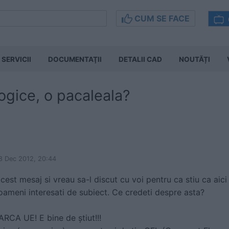
CUM SE FACE
SERVICII
DOCUMENTAŢII
DETALII CAD
NOUTĂȚI
ogice, o pacaleala?
08 Dec 2012, 20:44
st mesaj si vreau sa-l discut cu voi pentru ca stiu ca aici
ameni interesati de subiect. Ce credeti despre asta?
CA UE! E bine de ştiut!!!