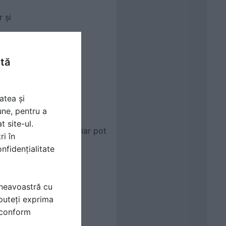
 şi
le
ntă
atea și
re
une, pentru a
t site-ul.
sor în acest mod şi chiar pot
ri în
nfidențialitate
mneavoastră cu
puteți exprima
i conform