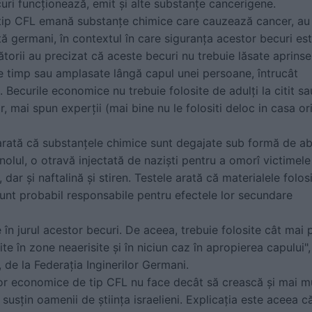
uri funcţionează, emit şi alte substanţe cancerigene.
tip CFL emană substanţe chimice care cauzează cancer, au
ă germani, în contextul în care siguranţa acestor becuri es
ătorii au precizat că aceste becuri nu trebuie lăsate aprinse
e timp sau amplasate lângă capul unei persoane, întrucât
Becurile economice nu trebuie folosite de adulţi la citit sa
r, mai spun experţii (mai bine nu le folositi deloc in casa ori
rată că substanţele chimice sunt degajate sub formă de ab
nolul, o otravă injectată de nazişti pentru a omorî victimele
dar şi naftalină şi stiren. Testele arată că materialele folos
sunt probabil responsabile pentru efectele lor secundare
în jurul acestor becuri. De aceea, trebuie folosite cât mai 
ite în zone neaerisite şi în niciun caz în apropierea capului",
de la Federaţia Inginerilor Germani.
ilor economice de tip CFL nu face decât să crească şi mai m
susţin oamenii de ştiinţa israelieni. Explicaţia este aceea c