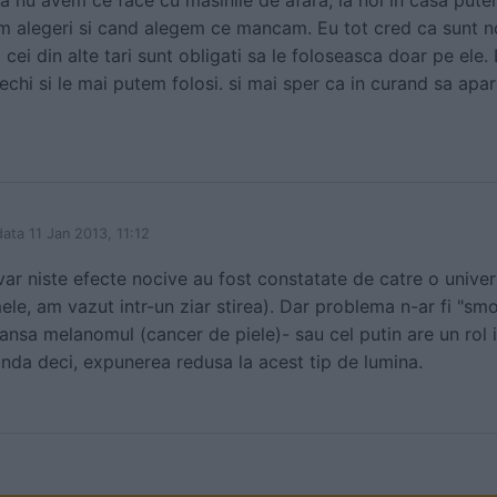
a nu avem ce face cu masinile de afara, la noi in casa put
 alegeri si cand alegem ce mancam. Eu tot cred ca sunt no
 cei din alte tari sunt obligati sa le foloseasca doar pe ele.
echi si le mai putem folosi. si mai sper ca in curand sa apar
data 11 Jan 2013, 11:12
var niste efecte nocive au fost constatate de catre o unive
e, am vazut intr-un ziar stirea). Dar problema n-ar fi "smog
lansa melanomul (cancer de piele)- sau cel putin are un rol 
nda deci, expunerea redusa la acest tip de lumina.