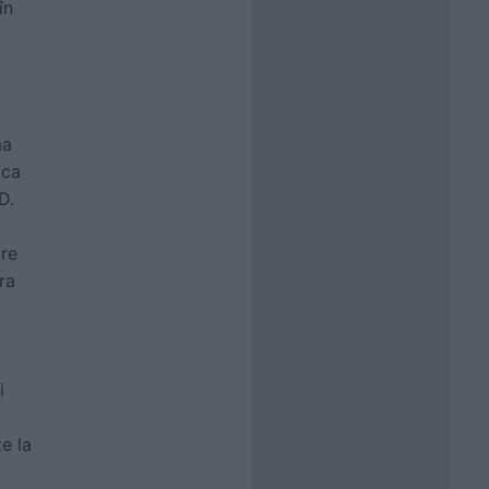
în
ma
 ca
D.
are
ra
i
te la