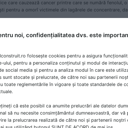
ce care cauzează cancer printre care se numără fenolul, o
şti pentru a omorî victimele din lagărele de concentrare, dar
ectromagentice periculoase spaţiul ambiant (case si birouri)
oare asupra sanataţii, radiaţiile electromagnetice nenatura
ntru noi, confidențialitatea dvs. este importa
ulare, la nivelul organitelor celulare;
rologii constata tot mai multe acuze de dureri de cap şi
oanelor expuse la becurile fluorescente compacte;
lconstruit.ro folosește cookies pentru a asigura funcționalit
o tehnologie similară luminilor fluorescente, iar o parte dint
e-ului, pentru a personaliza conținutul și modul de interacți
n cauza efectelor "de pâlpâire";
i de social media și pentru a analiza modul în care este utiliza
întrerupatoare cu leduri sau cu variator, se pot arde foarte u
sunt stocate și prelucrate, de către noi sau partenerii noșt
u toate reglementările în vigoare și toate standardele de co
ctuale.
țineți că este posibil ca anumite prelucrări ale datelor du
nal să nu necesite consimțământul dumneavoastră, dar vă 
ire la prelucrarea realizată de către noi și partenerii noștr
mai sus utilizând butonul SUNT DE ACORD de mai jos.