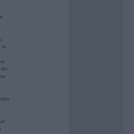
te
u
 la
ur.
 din
ite
puţin
ult
ă