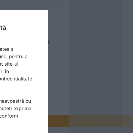
ntă
 de un singur propietar
atea și
 cu legea si articolul?
une, pentru a
t site-ul.
ri în
nfidențialitate
mneavoastră cu
puteți exprima
i conform