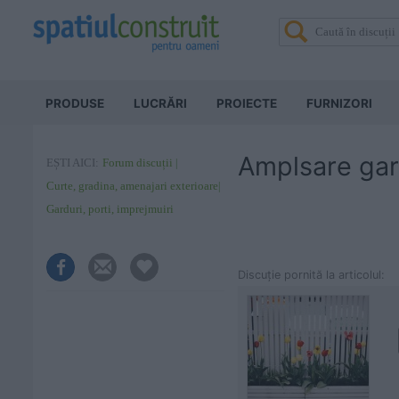
PRODUSE
LUCRĂRI
PROIECTE
FURNIZORI
Amplsare ga
EȘTI AICI:
Forum discuții
Curte, gradina, amenajari exterioare
Garduri, porti, imprejmuiri
Discuţie pornită la articolul: