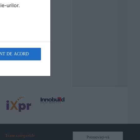
e-urilor.
NT DE ACORD
Toate categoriile
Promovați-vă