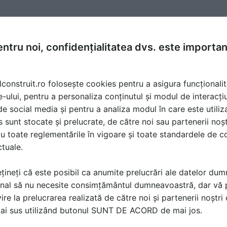
i
la data 23 Jun 2023, 16:52
ntru noi, confidențialitatea dvs. este importa
ciun articol de lege care prevede ca la constuirea gardului
lconstruit.ro folosește cookies pentru a asigura funcționalit
e terenul său, fara a depasii limita de hotar. Ma puteti ajuta
e-ului, pentru a personaliza conținutul și modul de interacți
i de social media și pentru a analiza modul în care este utiliza
sunt stocate și prelucrate, de către noi sau partenerii noșt
u toate reglementările în vigoare și toate standardele de co
ctuale.
țineți că este posibil ca anumite prelucrări ale datelor du
nal să nu necesite consimțământul dumneavoastră, dar vă 
ire la prelucrarea realizată de către noi și partenerii noștr
ă produsele și serviciile pe SpatiulConstruit.ro!
mai sus utilizând butonul SUNT DE ACORD de mai jos.