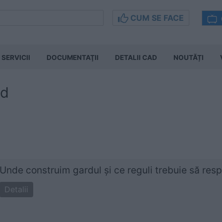
CUM SE FACE
SERVICII
DOCUMENTAŢII
DETALII CAD
NOUTĂȚI
rd
Unde construim gardul și ce reguli trebuie să re
Detalii