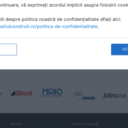
tinuare, vă exprimați acordul implicit asupra folosirii cooki
ii despre politica noastră de confidențialitate aflați aici:
atiulconstruit.ro/politica-de-confidentialitate
.
SU
Proiecte
Articole și noutăţi