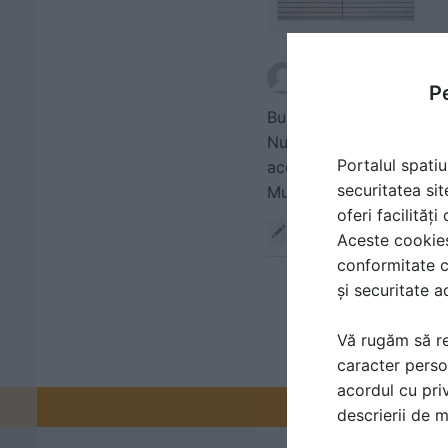
scris de
Petrescu Miha
Pe
Buna ziua,
Nu reusesc sa gasesc ni
Portalul spatiu
acesta sa fie amplasat p
securitatea sit
Multumesc.
oferi facilităț
Răspunde
Aceste cookies 
conformitate c
și securitate a
Vă rugăm să re
caracter perso
acordul cu priv
Promovați-v
descrierii de 