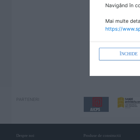
Navigând în con
Mai multe detal
https://www.sp
ÎNCHIDE
PARTENERI
Despre noi
Produse de constructii