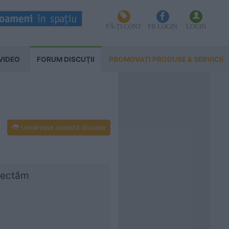
FĂ-ȚI CONT
FB LOGIN
LOGIN
VIDEO
FORUM DISCUŢII
PROMOVAȚI PRODUSE & SERVICII
Urmăreşte această discuţie
spectăm