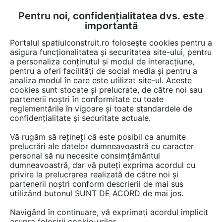
Pentru noi, confidențialitatea dvs. este
FĂ-ȚI CONT
LOGIN
importantă
CUM SE FACE
Portalul spatiulconstruit.ro folosește cookies pentru a
asigura funcționalitatea și securitatea site-ului, pentru
a personaliza conținutul și modul de interacțiune,
pentru a oferi facilități de social media și pentru a
analiza modul în care este utilizat site-ul. Aceste
EȘTI AICI:
Forum discuții
cookies sunt stocate și prelucrate, de către noi sau
partenerii noștri în conformitate cu toate
reglementările în vigoare și toate standardele de
confidențialitate și securitate actuale.
Vă rugăm să rețineți că este posibil ca anumite
prelucrări ale datelor dumneavoastră cu caracter
Am ales o bucatarie cu blat
personal să nu necesite consimțământul
dumneavoastră, dar vă puteți exprima acordul cu
melaminat. Cand gatesc, se
privire la prelucrarea realizată de către noi și
incalzeste lateral blatul. Imi
partenerii noștri conform descrierii de mai sus
utilizând butonul SUNT DE ACORD de mai jos.
este frica ca in scurt timp se
Navigând în continuare, vă exprimați acordul implicit
strica. Dvs ce imi puteti spune?
asupra folosirii cookie-urilor.