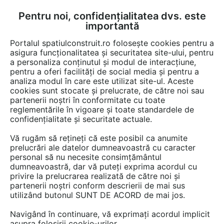
Pentru noi, confidențialitatea dvs. este
FĂ-ȚI CONT
LOGIN
importantă
CUM SE FACE
Portalul spatiulconstruit.ro folosește cookies pentru a
asigura funcționalitatea și securitatea site-ului, pentru
a personaliza conținutul și modul de interacțiune,
pentru a oferi facilități de social media și pentru a
analiza modul în care este utilizat site-ul. Aceste
Documentații
Cataloage, brosuri
Structuri / pereti / plansee
Zidar
EȘTI AICI:
cookies sunt stocate și prelucrate, de către noi sau
partenerii noștri în conformitate cu toate
Unelte si echipamente pentru zidarie
reglementările în vigoare și toate standardele de
BCA - disponibile pentru inchiriere sau
confidențialitate și securitate actuale.
achizitie CELCO
Vă rugăm să rețineți că este posibil ca anumite
prelucrări ale datelor dumneavoastră cu caracter
Limba: Romana
personal să nu necesite consimțământul
dumneavoastră, dar vă puteți exprima acordul cu
Produse încluse în această documentație: STRUCTOTERM,
privire la prelucrarea realizată de către noi și
SUPERBLOCK, MEGATERM, STANDARD, MEGATERM PLUS
partenerii noștri conform descrierii de mai sus
utilizând butonul SUNT DE ACORD de mai jos.
978 afisari
Navigând în continuare, vă exprimați acordul implicit
Salvează pdf
Tip documentatie: Catalog, brosura
asupra folosirii cookie-urilor.