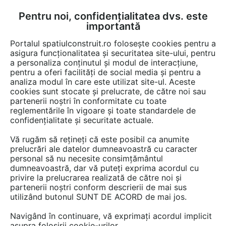
Pentru noi, confidențialitatea dvs. este
FĂ-ȚI CONT
LOGIN
importantă
CUM SE FACE
Portalul spatiulconstruit.ro folosește cookies pentru a
asigura funcționalitatea și securitatea site-ului, pentru
a personaliza conținutul și modul de interacțiune,
pentru a oferi facilități de social media și pentru a
analiza modul în care este utilizat site-ul. Aceste
Documentații
Fise tehnice
Instalatii termice / incalzire
Robineti, 
EȘTI AICI:
cookies sunt stocate și prelucrate, de către noi sau
partenerii noștri în conformitate cu toate
Termostat analogic pentru incalzire
reglementările în vigoare și toate standardele de
electrica in pardoseala I-WARM TP 510
confidențialitate și securitate actuale.
Vă rugăm să rețineți că este posibil ca anumite
Limba: Romana
prelucrări ale datelor dumneavoastră cu caracter
personal să nu necesite consimțământul
311 afisari
dumneavoastră, dar vă puteți exprima acordul cu
privire la prelucrarea realizată de către noi și
partenerii noștri conform descrierii de mai sus
Salvează pdf
Tip documentatie: Fisa tehnica
utilizând butonul SUNT DE ACORD de mai jos.
Navigând în continuare, vă exprimați acordul implicit
asupra folosirii cookie-urilor.