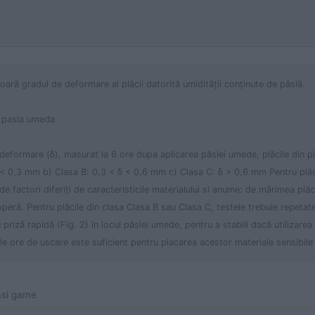
soarã gradul de deformare al plăcii datorită umiditãţii conţinute de pâslã.
u pasla umeda
 deformare (δ), masurat la 6 ore dupa aplicarea pâslei umede, plăcile din pie
δ < 0,3 mm b) Clasa B: 0,3 < δ < 0,6 mm c) Clasa C: δ > 0,6 mm Pentru plăc
 factori diferiţi de caracteristicile materialului si anume: de mãrimea plăcii
 operă. Pentru plăcile din clasa Clasa B sau Clasa C, testele trebuie repetate
rizã rapidã (Fig. 2) în locul pâslei umede, pentru a stabili dacã utilizarea
le ore de uscare este suficient pentru placarea acestor materiale sensibile
asi game