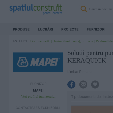
PRODUSE
LUCRĂRI
PROIECTE
FURNIZORI
Documentații
Instructiuni montaj, utilizare
Pardoseli de
EȘTI AICI:
Solutii pentru 
KERAQUICK
Limba: Romana
FURNIZOR
MAPEI
Tip documentatie: Instruc
Vezi profilul furnizorului
CONTACTEAZĂ FURNIZORUL