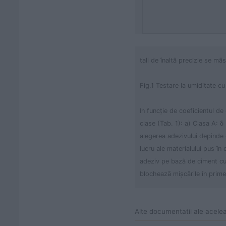
tali de înaltã precizie se mã
Fig.1 Testare la umiditate c
In funcţie de coeficientul de
clase (Tab. 1): a) Clasa A: 
alegerea adezivului depinde de
lucru ale materialului pus în
adeziv pe bazã de ciment cu p
blocheazã mişcãrile în prime
Alte documentatii ale acele