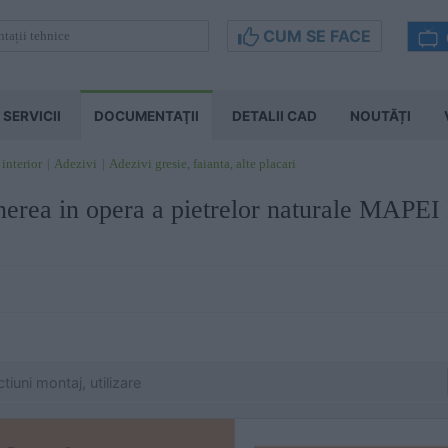
CUM SE FACE
SERVICII
DOCUMENTAŢII
DETALII CAD
NOUTĂȚI
 interior
Adezivi
Adezivi gresie, faianta, alte placari
punerea in opera a pietrelor naturale M
tiuni montaj, utilizare