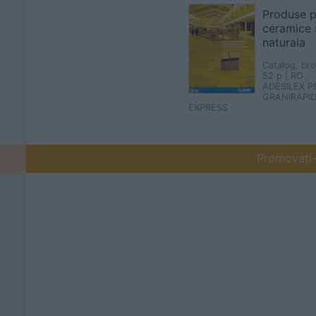
Produse p
ceramice s
naturala
Catalog, br
52 p | RO
ADESILEX P
GRANIRAPID
EXPRESS
Promovați-v