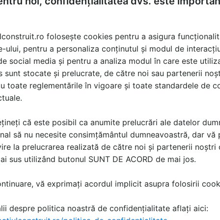
ntru noi, confidențialitatea dvs. este importa
lconstruit.ro folosește cookies pentru a asigura funcționalit
e-ului, pentru a personaliza conținutul și modul de interacți
i de social media și pentru a analiza modul în care este utiliza
sunt stocate și prelucrate, de către noi sau partenerii noșt
u toate reglementările în vigoare și toate standardele de co
ctuale.
țineți că este posibil ca anumite prelucrări ale datelor du
nal să nu necesite consimțământul dumneavoastră, dar vă 
ire la prelucrarea realizată de către noi și partenerii noștr
mai sus utilizând butonul SUNT DE ACORD de mai jos.
tinuare, vă exprimați acordul implicit asupra folosirii cooki
ii despre politica noastră de confidențialitate aflați aici: