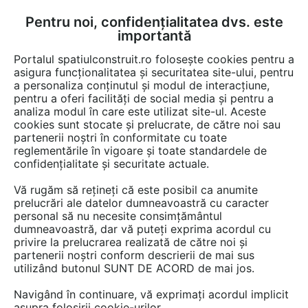
Pentru noi, confidențialitatea dvs. este
FĂ-ȚI CONT
LOGIN
importantă
CUM SE FACE
Portalul spatiulconstruit.ro folosește cookies pentru a
asigura funcționalitatea și securitatea site-ului, pentru
a personaliza conținutul și modul de interacțiune,
pentru a oferi facilități de social media și pentru a
analiza modul în care este utilizat site-ul. Aceste
Documentații
Instructiuni montaj, utilizare
Pardoseli de interior
EȘTI AICI:
cookies sunt stocate și prelucrate, de către noi sau
partenerii noștri în conformitate cu toate
Solutii pentru montarea placilor
reglementările în vigoare și toate standardele de
ceramice pe fatade MAPEI
confidențialitate și securitate actuale.
ELASTORAPID, KERAQUICK
Vă rugăm să rețineți că este posibil ca anumite
prelucrări ale datelor dumneavoastră cu caracter
Limba: Romana
personal să nu necesite consimțământul
dumneavoastră, dar vă puteți exprima acordul cu
privire la prelucrarea realizată de către noi și
52 afisari
partenerii noștri conform descrierii de mai sus
utilizând butonul SUNT DE ACORD de mai jos.
Tip documentatie: Instructiuni montaj, utilizare
Navigând în continuare, vă exprimați acordul implicit
Salvează pdf
asupra folosirii cookie-urilor.