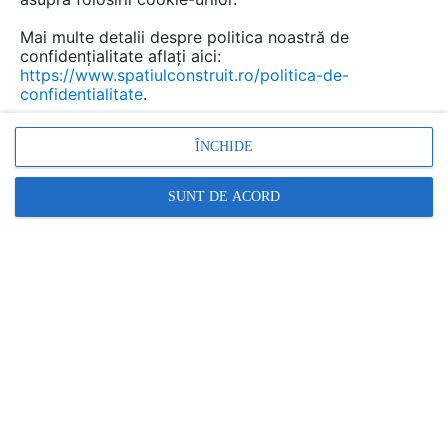
Previzualizați mai jos pagina 1 din 1.
Mai multe detalii despre politica noastră de
Salvează pdf
confidențialitate aflați aici:
Tip documentatie: Catalog, brosura
https://www.spatiulconstruit.ro/politica-de-
confidentialitate
.
ÎNCHIDE
SUNT DE ACORD