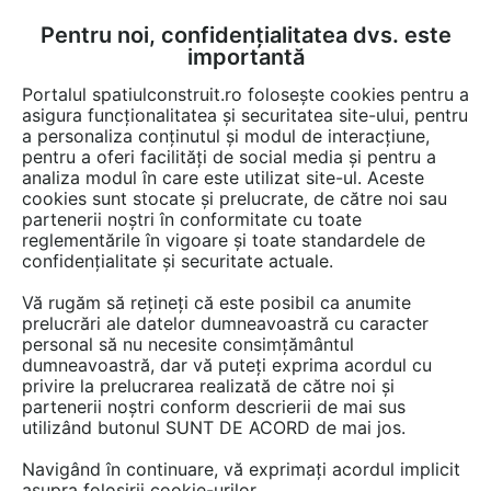
Pentru noi, confidențialitatea dvs. este
FĂ-ȚI CONT
LOGIN
importantă
CUM SE FACE
Portalul spatiulconstruit.ro folosește cookies pentru a
asigura funcționalitatea și securitatea site-ului, pentru
a personaliza conținutul și modul de interacțiune,
pentru a oferi facilități de social media și pentru a
analiza modul în care este utilizat site-ul. Aceste
Documentații
Cataloage, brosuri
EȘTI AICI:
cookies sunt stocate și prelucrate, de către noi sau
partenerii noștri în conformitate cu toate
Siguranta pe santier - Sisteme de
reglementările în vigoare și toate standardele de
protectie DOKA
confidențialitate și securitate actuale.
Vă rugăm să rețineți că este posibil ca anumite
Produse încluse în această documentație: Xsafe plus, K, XP,
prelucrări ale datelor dumneavoastră cu caracter
Montanti, Xclimb 60, 250, XS, Modul
personal să nu necesite consimțământul
dumneavoastră, dar vă puteți exprima acordul cu
875 afisari
privire la prelucrarea realizată de către noi și
partenerii noștri conform descrierii de mai sus
utilizând butonul SUNT DE ACORD de mai jos.
DOKA ROMANIA nu mai oferă acces la această
documentație pe spatiulconstruit.ro.
Navigând în continuare, vă exprimați acordul implicit
asupra folosirii cookie-urilor.