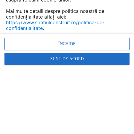
Salvează pdf
Mai multe detalii despre politica noastră de
confidențialitate aflați aici:
https://www.spatiulconstruit.ro/politica-de-
confidentialitate
.
ÎNCHIDE
SUNT DE ACORD
Alte documentatii ale aceleasi game
VEZI TOATE
Produse pentru montarea placilor
ceramice si a placilor din piatra naturala
Catalog, brosura
52 p | RO