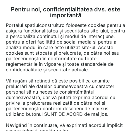
Pentru noi, confidențialitatea dvs. este
FĂ-ȚI CONT
LOGIN
importantă
CUM SE FACE
Portalul spatiulconstruit.ro folosește cookies pentru a
asigura funcționalitatea și securitatea site-ului, pentru
a personaliza conținutul și modul de interacțiune,
pentru a oferi facilități de social media și pentru a
analiza modul în care este utilizat site-ul. Aceste
Documentații
Instructiuni montaj, utilizare
Pardoseli de interior
EȘTI AICI:
cookies sunt stocate și prelucrate, de către noi sau
partenerii noștri în conformitate cu toate
Sectiune piscine placate cu mozaic sau
reglementările în vigoare și toate standardele de
gresie MAPEI
confidențialitate și securitate actuale.
Vă rugăm să rețineți că este posibil ca anumite
Limba: Romana
prelucrări ale datelor dumneavoastră cu caracter
Produse încluse în această documentație: ADESILEX P9,
personal să nu necesite consimțământul
ADESILEX P9 EXPRESS, ELASTORAPID, GRANIRAPID, KERAFLEX
dumneavoastră, dar vă puteți exprima acordul cu
MAXI S1, KERAQUICK, ULTRALITE S1, ULTRALITE S2
privire la prelucrarea realizată de către noi și
partenerii noștri conform descrierii de mai sus
179 afisari
utilizând butonul SUNT DE ACORD de mai jos.
Tip documentatie: Instructiuni montaj, utilizare
Navigând în continuare, vă exprimați acordul implicit
asupra folosirii cookie-urilor.