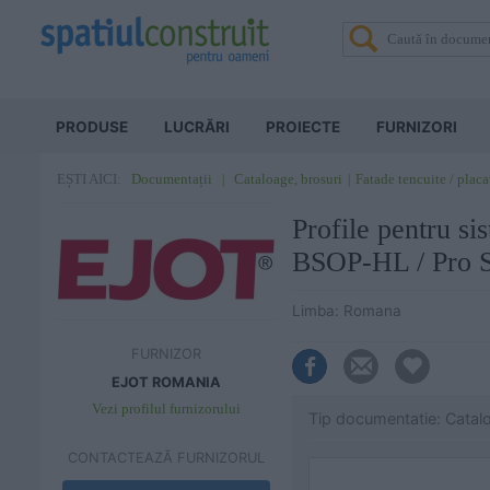
PRODUSE
LUCRĂRI
PROIECTE
FURNIZORI
Documentații
Cataloage, brosuri
Fatade tencuite / placa
EȘTI AICI:
Profile pentru s
BSOP-HL / Pro 
Limba: Romana
FURNIZOR
EJOT ROMANIA
Vezi profilul furnizorului
Tip documentatie: Catal
CONTACTEAZĂ FURNIZORUL