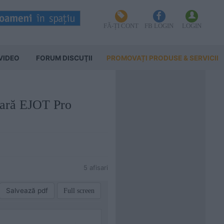
FĂ-ȚI CONT
FB LOGIN
LOGIN
VIDEO
FORUM DISCUŢII
PROMOVAȚI PRODUSE & SERVICII
ioară EJOT Pro
5 afisari
Salvează pdf
Full screen