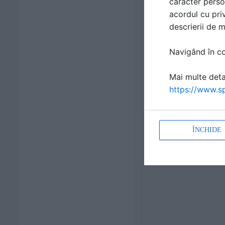
caracter perso
acordul cu priv
descrierii de 
Navigând în con
Mai multe detal
https://www.sp
ÎNCHIDE