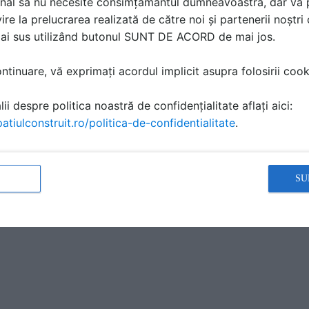
nal să nu necesite consimțământul dumneavoastră, dar vă 
ire la prelucrarea realizată de către noi și partenerii noștr
mai sus utilizând butonul SUNT DE ACORD de mai jos.
tinuare, vă exprimați acordul implicit asupra folosirii cooki
ii despre politica noastră de confidențialitate aflați aici:
atiulconstruit.ro/politica-de-confidentialitate
.
SU