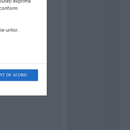
puteți exprima
i conform
e-urilor.
NT DE ACORD