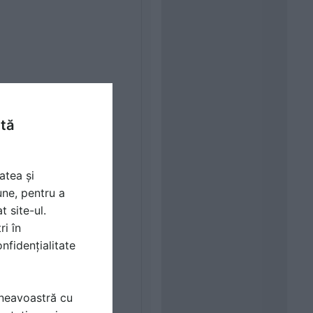
ntă
atea și
une, pentru a
t site-ul.
ri în
nfidențialitate
mneavoastră cu