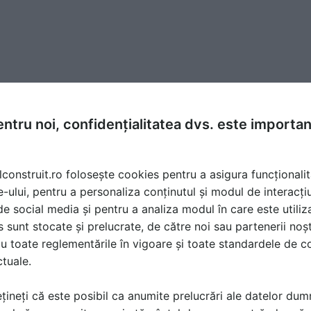
ntru noi, confidențialitatea dvs. este importa
lconstruit.ro folosește cookies pentru a asigura funcționalit
e-ului, pentru a personaliza conținutul și modul de interacți
i de social media și pentru a analiza modul în care este utiliza
sunt stocate și prelucrate, de către noi sau partenerii noșt
u toate reglementările în vigoare și toate standardele de co
ctuale.
țineți că este posibil ca anumite prelucrări ale datelor du