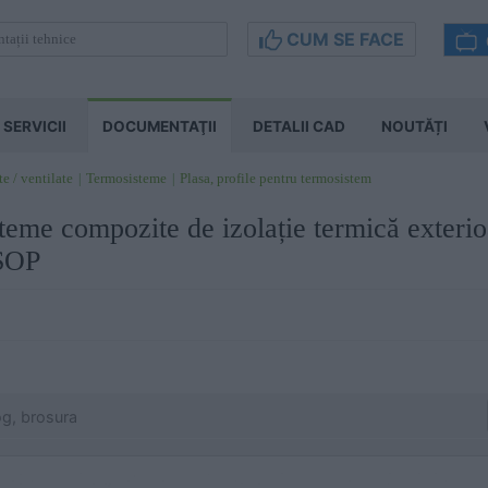
CUM SE FACE
SERVICII
DOCUMENTAŢII
DETALII CAD
NOUTĂȚI
te / ventilate
Termosisteme
Plasa, profile pentru termosistem
isteme compozite de izolație termică exter
SOP
og, brosura