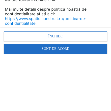
Salvează pdf
Mai multe detalii despre politica noastră de
confidențialitate aflați aici:
https://www.spatiulconstruit.ro/politica-de-
confidentialitate
.
ÎNCHIDE
SUNT DE ACORD
Alte documentatii ale aceleasi game
VEZI TOATE
Desen tehnic: Piesa de trecere etansa prin
perete cu manseta din Bitum; d 40-50