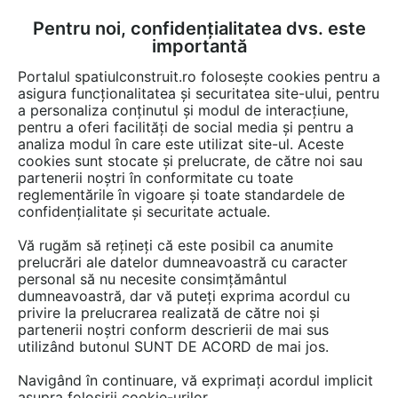
Pentru noi, confidențialitatea dvs. este
FĂ-ȚI CONT
LOGIN
importantă
CUM SE FACE
Portalul spatiulconstruit.ro folosește cookies pentru a
asigura funcționalitatea și securitatea site-ului, pentru
a personaliza conținutul și modul de interacțiune,
pentru a oferi facilități de social media și pentru a
analiza modul în care este utilizat site-ul. Aceste
Documentații
Instructiuni montaj, utilizare
Instalatii ventilare / cl
EȘTI AICI:
cookies sunt stocate și prelucrate, de către noi sau
partenerii noștri în conformitate cu toate
Montaj piesa de trecere multipla a
reglementările în vigoare și toate standardele de
tevilor prin perete HL Hutterer &
confidențialitate și securitate actuale.
Lechner HL801
Vă rugăm să rețineți că este posibil ca anumite
prelucrări ale datelor dumneavoastră cu caracter
Limba: Romana, Bulgara, Ceha, Croata, Engleza, Germana,
personal să nu necesite consimțământul
Italiana, Maghiara, Poloneza, Turca, Rusa
dumneavoastră, dar vă puteți exprima acordul cu
privire la prelucrarea realizată de către noi și
partenerii noștri conform descrierii de mai sus
36 afisari
utilizând butonul SUNT DE ACORD de mai jos.
Tip documentatie: Instructiuni montaj, utilizare
Navigând în continuare, vă exprimați acordul implicit
asupra folosirii cookie-urilor.