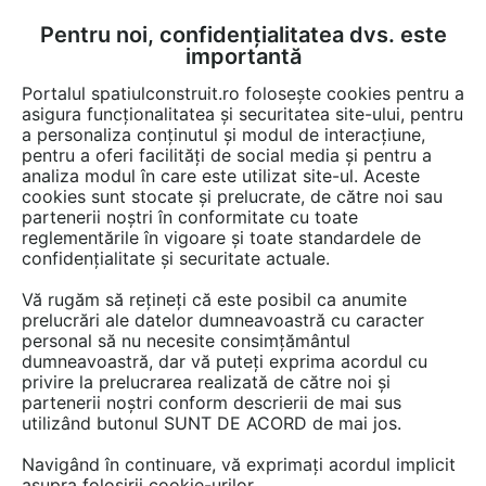
Pentru noi, confidențialitatea dvs. este
FĂ-ȚI CONT
LOGIN
importantă
CUM SE FACE
Portalul spatiulconstruit.ro folosește cookies pentru a
asigura funcționalitatea și securitatea site-ului, pentru
a personaliza conținutul și modul de interacțiune,
pentru a oferi facilități de social media și pentru a
analiza modul în care este utilizat site-ul. Aceste
Documentații
Fise tehnice
Acoperis cu panta
Tigla, olane, sindri
EȘTI AICI:
cookies sunt stocate și prelucrate, de către noi sau
partenerii noștri în conformitate cu toate
Membrane pentru acoperis cu sindrila
reglementările în vigoare și toate standardele de
bituminoasa IKO ARMOURVALLEY
confidențialitate și securitate actuale.
Vă rugăm să rețineți că este posibil ca anumite
Limba: Romana
prelucrări ale datelor dumneavoastră cu caracter
personal să nu necesite consimțământul
576 afisari
dumneavoastră, dar vă puteți exprima acordul cu
privire la prelucrarea realizată de către noi și
partenerii noștri conform descrierii de mai sus
Salvează pdf
Tip documentatie: Fisa tehnica
utilizând butonul SUNT DE ACORD de mai jos.
Navigând în continuare, vă exprimați acordul implicit
asupra folosirii cookie-urilor.