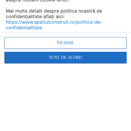
Mai multe detalii despre politica noastră de
Salvează pdf
Tip documentatie: Catalog, brosura
confidențialitate aflați aici:
https://www.spatiulconstruit.ro/politica-de-
confidentialitate
.
ÎNCHIDE
SUNT DE ACORD