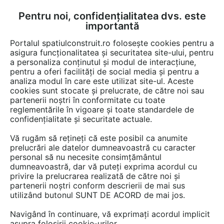
Pentru noi, confidențialitatea dvs. este
FĂ-ȚI CONT
LOGIN
importantă
CUM SE FACE
Portalul spatiulconstruit.ro folosește cookies pentru a
asigura funcționalitatea și securitatea site-ului, pentru
a personaliza conținutul și modul de interacțiune,
pentru a oferi facilități de social media și pentru a
analiza modul în care este utilizat site-ul. Aceste
Documentații
Cataloage, brosuri
EȘTI AICI:
cookies sunt stocate și prelucrate, de către noi sau
partenerii noștri în conformitate cu toate
Kit pentru sistemul centralizat de
reglementările în vigoare și toate standardele de
aspirare TUBO PRATICO
confidențialitate și securitate actuale.
Vă rugăm să rețineți că este posibil ca anumite
Limba: Romana
prelucrări ale datelor dumneavoastră cu caracter
personal să nu necesite consimțământul
153 afisari
dumneavoastră, dar vă puteți exprima acordul cu
privire la prelucrarea realizată de către noi și
partenerii noștri conform descrierii de mai sus
TEKNIKA SRL nu mai oferă acces la această
utilizând butonul SUNT DE ACORD de mai jos.
documentație pe spatiulconstruit.ro.
Navigând în continuare, vă exprimați acordul implicit
Previzualizați mai jos pagina 1 din 1.
asupra folosirii cookie-urilor.