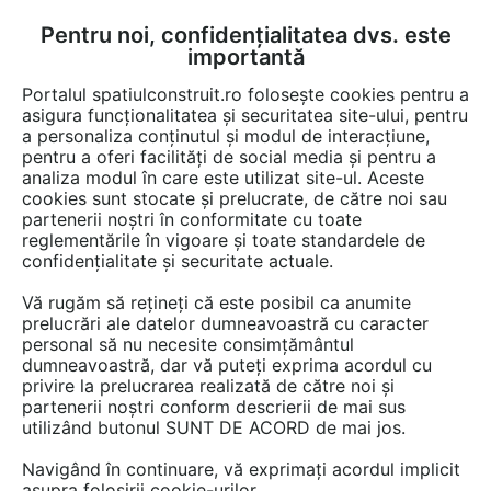
Pentru noi, confidențialitatea dvs. este
FĂ-ȚI CONT
LOGIN
importantă
CUM SE FACE
Portalul spatiulconstruit.ro folosește cookies pentru a
asigura funcționalitatea și securitatea site-ului, pentru
a personaliza conținutul și modul de interacțiune,
pentru a oferi facilități de social media și pentru a
analiza modul în care este utilizat site-ul. Aceste
Documentații
Fise tehnice
Instalatii termice / incalzire
Termoizola
EȘTI AICI:
cookies sunt stocate și prelucrate, de către noi sau
partenerii noștri în conformitate cu toate
Izolatie elastomerica flexibila rezistenta
reglementările în vigoare și toate standardele de
la temperaturi ridicate ARMACELL
confidențialitate și securitate actuale.
Armaflex HT S
Vă rugăm să rețineți că este posibil ca anumite
prelucrări ale datelor dumneavoastră cu caracter
Limba: Romana
personal să nu necesite consimțământul
dumneavoastră, dar vă puteți exprima acordul cu
privire la prelucrarea realizată de către noi și
187 afisari
partenerii noștri conform descrierii de mai sus
utilizând butonul SUNT DE ACORD de mai jos.
Salvează pdf
Tip documentatie: Fisa tehnica
Navigând în continuare, vă exprimați acordul implicit
asupra folosirii cookie-urilor.