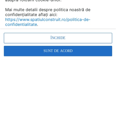
Mai multe detalii despre politica noastră de
Salvează pdf
Tip documentatie: Catalog, brosura
confidențialitate aflați aici:
https://www.spatiulconstruit.ro/politica-de-
confidentialitate
.
ÎNCHIDE
SUNT DE ACORD