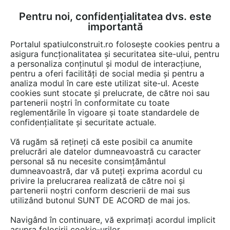
Pentru noi, confidențialitatea dvs. este
FĂ-ȚI CONT
LOGIN
importantă
CUM SE FACE
Portalul spatiulconstruit.ro folosește cookies pentru a
asigura funcționalitatea și securitatea site-ului, pentru
a personaliza conținutul și modul de interacțiune,
pentru a oferi facilități de social media și pentru a
analiza modul în care este utilizat site-ul. Aceste
Documentații
Cataloage, brosuri
EȘTI AICI:
cookies sunt stocate și prelucrate, de către noi sau
partenerii noștri în conformitate cu toate
Iluminarea interioare - Neon Light
reglementările în vigoare și toate standardele de
CARALUX
confidențialitate și securitate actuale.
Vă rugăm să rețineți că este posibil ca anumite
Limba: Romana
prelucrări ale datelor dumneavoastră cu caracter
personal să nu necesite consimțământul
154 afisari
dumneavoastră, dar vă puteți exprima acordul cu
privire la prelucrarea realizată de către noi și
partenerii noștri conform descrierii de mai sus
CARALUX PROD nu mai oferă acces la această
utilizând butonul SUNT DE ACORD de mai jos.
documentație pe spatiulconstruit.ro.
Navigând în continuare, vă exprimați acordul implicit
Previzualizați mai jos pagina 1 din 1.
asupra folosirii cookie-urilor.