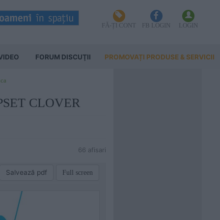
FĂ-ȚI CONT
FB LOGIN
LOGIN
VIDEO
FORUM DISCUŢII
PROMOVAȚI PRODUSE & SERVICII
aca
APPSET CLOVER
66 afisari
Salvează pdf
Full screen