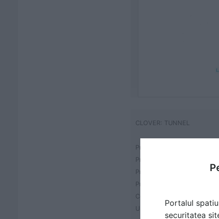
CLOVER: TUNNEL
Product information
Product family:
Pe
Product name:
Product code:
Certificates:
Portalul spatiu
User age:
securitatea sit