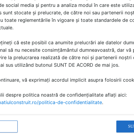
i de social media și pentru a analiza modul în care este utiliza
sunt stocate și prelucrate, de către noi sau partenerii noșt
u toate reglementările în vigoare și toate standardele de co
ctuale.
țineți că este posibil ca anumite prelucrări ale datelor du
nal să nu necesite consimțământul dumneavoastră, dar vă 
ire la prelucrarea realizată de către noi și partenerii noștr
mai sus utilizând butonul SUNT DE ACORD de mai jos.
tinuare, vă exprimați acordul implicit asupra folosirii cooki
ii despre politica noastră de confidențialitate aflați aici:
atiulconstruit.ro/politica-de-confidentialitate
.
SU