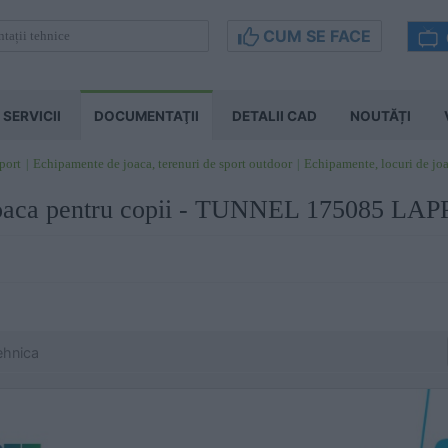
CUM SE FACE
SERVICII
DOCUMENTAŢII
DETALII CAD
NOUTĂȚI
sport
Echipamente de joaca, terenuri de sport outdoor
Echipamente, locuri de jo
joaca pentru copii - TUNNEL 175085 L
ehnica