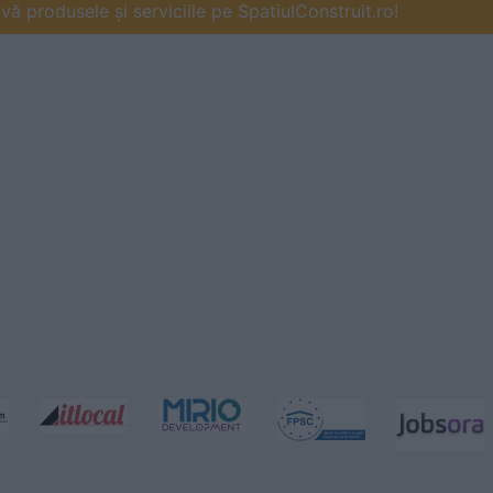
ă produsele și serviciile pe SpatiulConstruit.ro!