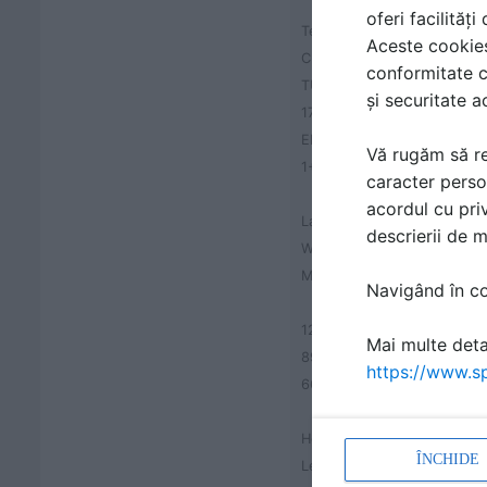
oferi facilităț
Technical information
Aceste cookies 
CLOVER
conformitate c
TUNNEL
și securitate a
175085
EN 1176-12008 TUV
Vă rugăm să re
1+
caracter perso
acordul cu priv
Largest part:
descrierii de 
Width:
Max. free fall height:
Navigând în con
1200 mm
Mai multe detal
895 mm
https://www.sp
660 mm
Height:
ÎNCHIDE
Length: