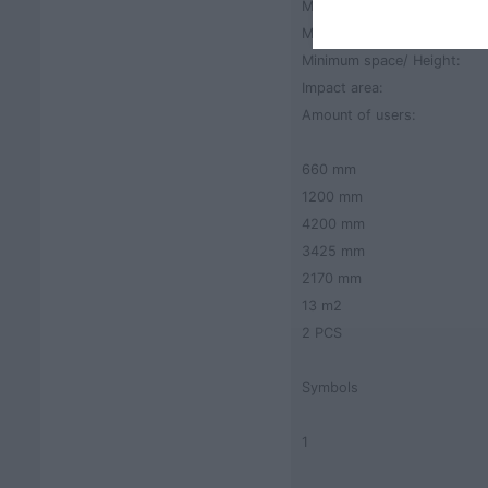
Minimum space/ Length:
Minimum space/ Width:
Minimum space/ Height:
Impact area:
Amount of users:
660 mm
1200 mm
4200 mm
3425 mm
2170 mm
13 m2
2 PCS
Symbols
1