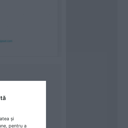
ntă
atea și
une, pentru a