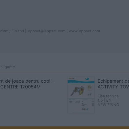
aniemi, Finland | lappset@lappset.com | www.lappset.com
asi game
t de joaca pentru copii -
Echipament de
 CENTRE 120054M
ACTIVITY TO
Fisa tehnica
1 p | EN
NEW FINNO