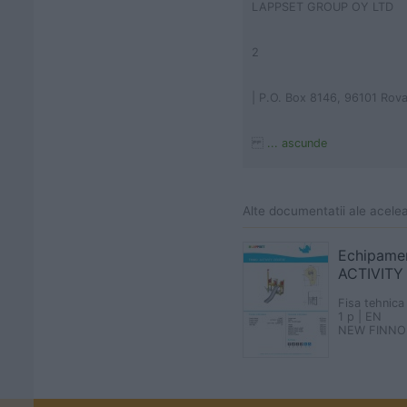
LAPPSET GROUP OY LTD
2
| P.O. Box 8146, 96101 Rov
... ascunde
Alte documentatii ale acele
Echipamen
ACTIVITY
Fisa tehnica
1 p | EN
NEW FINNO