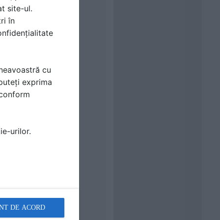
t site-ul.
ri în
nfidențialitate
mneavoastră cu
puteți exprima
i conform
e-urilor.
NT DE ACORD