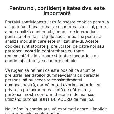
Pentru noi, confidențialitatea dvs. este
FĂ-ȚI CONT
LOGIN
importantă
CUM SE FACE
Portalul spatiulconstruit.ro folosește cookies pentru a
asigura funcționalitatea și securitatea site-ului, pentru
a personaliza conținutul și modul de interacțiune,
pentru a oferi facilități de social media și pentru a
analiza modul în care este utilizat site-ul. Aceste
Documentații
Fise tehnice
Locuri de joaca, terenuri de sport
Echi
EȘTI AICI:
cookies sunt stocate și prelucrate, de către noi sau
partenerii noștri în conformitate cu toate
Echipament de joaca pentru copii -
reglementările în vigoare și toate standardele de
SPIDER 200225 LAPPSET
confidențialitate și securitate actuale.
Vă rugăm să rețineți că este posibil ca anumite
Limba: Engleza
prelucrări ale datelor dumneavoastră cu caracter
personal să nu necesite consimțământul
37 afisari
dumneavoastră, dar vă puteți exprima acordul cu
privire la prelucrarea realizată de către noi și
partenerii noștri conform descrierii de mai sus
Salvează pdf
Tip documentatie: Fisa tehnica
utilizând butonul SUNT DE ACORD de mai jos.
Navigând în continuare, vă exprimați acordul implicit
asupra folosirii cookie-urilor.