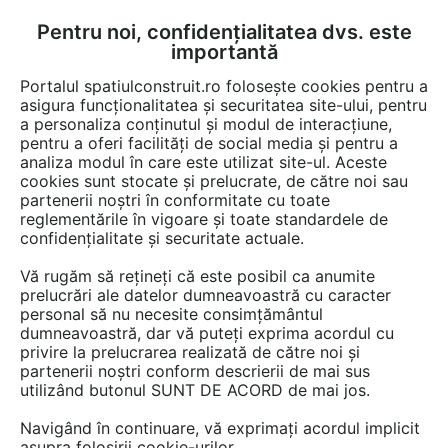
Pentru noi, confidențialitatea dvs. este
FĂ-ȚI CONT
LOGIN
importantă
CUM SE FACE
Portalul spatiulconstruit.ro folosește cookies pentru a
asigura funcționalitatea și securitatea site-ului, pentru
a personaliza conținutul și modul de interacțiune,
pentru a oferi facilități de social media și pentru a
analiza modul în care este utilizat site-ul. Aceste
Documentații
Fise tehnice
Locuri de joaca, terenuri de sport
Echi
EȘTI AICI:
cookies sunt stocate și prelucrate, de către noi sau
partenerii noștri în conformitate cu toate
Echipament de joaca pentru copii -
reglementările în vigoare și toate standardele de
SHIP 101040M LAPPSET NEW
confidențialitate și securitate actuale.
FINNO
Vă rugăm să rețineți că este posibil ca anumite
prelucrări ale datelor dumneavoastră cu caracter
Limba: Engleza
personal să nu necesite consimțământul
dumneavoastră, dar vă puteți exprima acordul cu
privire la prelucrarea realizată de către noi și
50 afisari
partenerii noștri conform descrierii de mai sus
utilizând butonul SUNT DE ACORD de mai jos.
Salvează pdf
Tip documentatie: Fisa tehnica
Navigând în continuare, vă exprimați acordul implicit
asupra folosirii cookie-urilor.