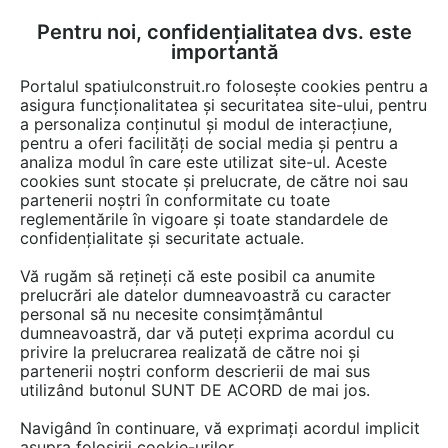
Pentru noi, confidențialitatea dvs. este
FĂ-ȚI CONT
LOGIN
importantă
CUM SE FACE
Portalul spatiulconstruit.ro folosește cookies pentru a
asigura funcționalitatea și securitatea site-ului, pentru
a personaliza conținutul și modul de interacțiune,
pentru a oferi facilități de social media și pentru a
analiza modul în care este utilizat site-ul. Aceste
Documentații
Fise tehnice
Locuri de joaca, terenuri de sport
Echi
EȘTI AICI:
cookies sunt stocate și prelucrate, de către noi sau
partenerii noștri în conformitate cu toate
Echipament de joaca pentru copii -
reglementările în vigoare și toate standardele de
PLAY FUN 000407M LAPPSET NEW
confidențialitate și securitate actuale.
FINNO
Vă rugăm să rețineți că este posibil ca anumite
prelucrări ale datelor dumneavoastră cu caracter
Limba: Engleza
personal să nu necesite consimțământul
dumneavoastră, dar vă puteți exprima acordul cu
privire la prelucrarea realizată de către noi și
85 afisari
partenerii noștri conform descrierii de mai sus
utilizând butonul SUNT DE ACORD de mai jos.
Salvează pdf
Tip documentatie: Fisa tehnica
Navigând în continuare, vă exprimați acordul implicit
asupra folosirii cookie-urilor.