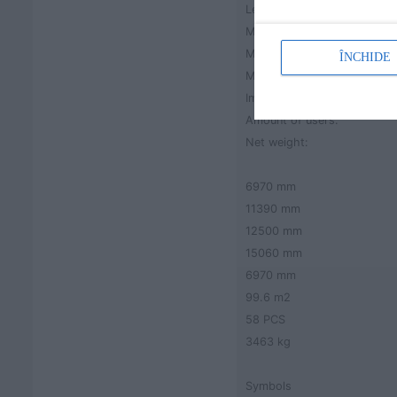
Length:
Minimum space/ Length:
Minimum space/ Width:
ÎNCHIDE
Minimum space/ Height:
Impact area:
Amount of users:
Net weight:
6970 mm
11390 mm
12500 mm
15060 mm
6970 mm
99.6 m2
58 PCS
3463 kg
Symbols