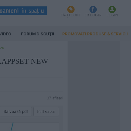
FĂ-ȚI CONT
FB LOGIN
LOGIN
VIDEO
FORUM DISCUŢII
PROMOVAȚI PRODUSE & SERVICII
aca
25 LAPPSET NEW
37 afisari
Salvează pdf
Full screen