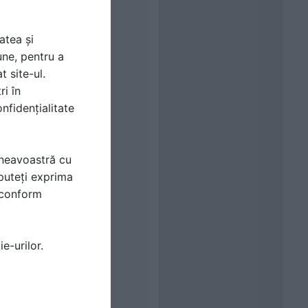
atea și
une, pentru a
t site-ul.
ri în
nfidențialitate
mneavoastră cu
puteți exprima
i conform
e-urilor.