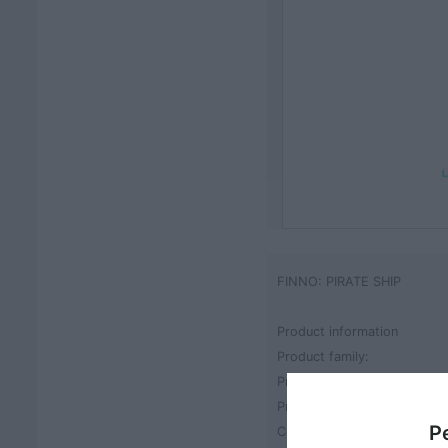
FINNO: PIRATE SHIP
Product information
Product family:
Product name:
Product code:
Pe
Certificates: