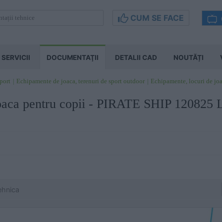
CUM SE FACE
SERVICII
DOCUMENTAŢII
DETALII CAD
NOUTĂȚI
sport
Echipamente de joaca, terenuri de sport outdoor
Echipamente, locuri de jo
joaca pentru copii - PIRATE SHIP 1208
ehnica