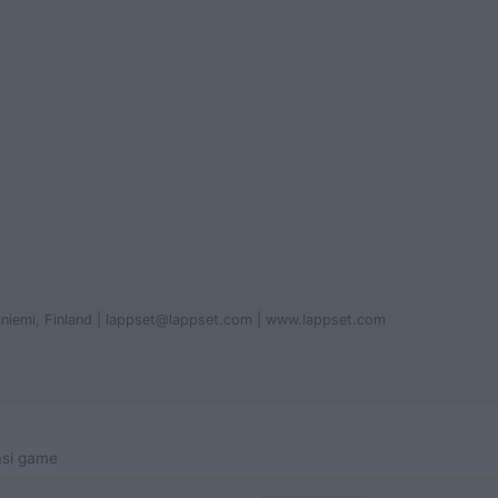
aniemi, Finland | lappset@lappset.com | www.lappset.com
asi game