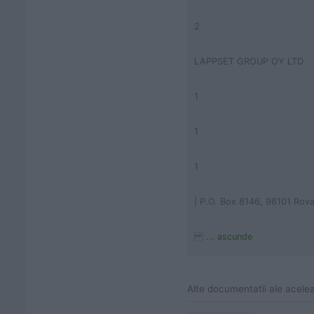
2
LAPPSET GROUP OY LTD
1
1
1
| P.O. Box 8146, 96101 Rov
... ascunde
Alte documentatii ale acele