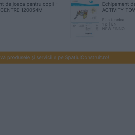
t de joaca pentru copii -
Echipament de
 CENTRE 120054M
ACTIVITY TO
Fisa tehnica
1 p | EN
NEW FINNO
ă produsele și serviciile pe SpatiulConstruit.ro!