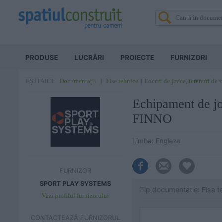
PRODUSE
LUCRĂRI
PROIECTE
FURNIZORI
Documentații
Fise tehnice
Locuri de joaca, terenuri de 
EȘTI AICI:
Echipament de 
FINNO
Limba: Engleza
FURNIZOR
SPORT PLAY SYSTEMS
Tip documentatie: Fisa t
Vezi profilul furnizorului
CONTACTEAZĂ FURNIZORUL