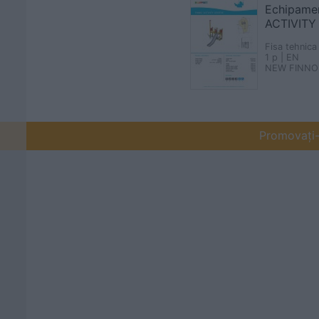
Echipamen
ACTIVITY
Fisa tehnica
1 p | EN
NEW FINNO
Promovați-v