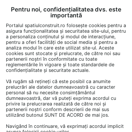
Pentru noi, confidențialitatea dvs. este
FĂ-ȚI CONT
LOGIN
importantă
CUM SE FACE
Portalul spatiulconstruit.ro folosește cookies pentru a
asigura funcționalitatea și securitatea site-ului, pentru
a personaliza conținutul și modul de interacțiune,
pentru a oferi facilități de social media și pentru a
analiza modul în care este utilizat site-ul. Aceste
Documentații
Fise tehnice
Locuri de joaca, terenuri de sport
Echi
EȘTI AICI:
cookies sunt stocate și prelucrate, de către noi sau
partenerii noștri în conformitate cu toate
Echipament de joaca pentru copii -
reglementările în vigoare și toate standardele de
IONIC 160005 LAPPSET
confidențialitate și securitate actuale.
Vă rugăm să rețineți că este posibil ca anumite
Limba: Engleza
prelucrări ale datelor dumneavoastră cu caracter
personal să nu necesite consimțământul
26 afisari
dumneavoastră, dar vă puteți exprima acordul cu
privire la prelucrarea realizată de către noi și
partenerii noștri conform descrierii de mai sus
Salvează pdf
Tip documentatie: Fisa tehnica
utilizând butonul SUNT DE ACORD de mai jos.
Navigând în continuare, vă exprimați acordul implicit
asupra folosirii cookie-urilor.