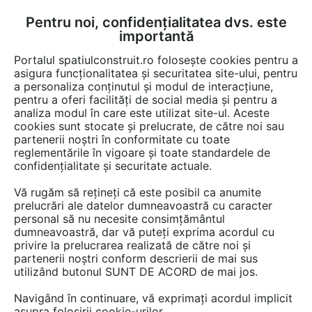
Pentru noi, confidențialitatea dvs. este
FĂ-ȚI CONT
LOGIN
importantă
CUM SE FACE
Portalul spatiulconstruit.ro folosește cookies pentru a
asigura funcționalitatea și securitatea site-ului, pentru
a personaliza conținutul și modul de interacțiune,
pentru a oferi facilități de social media și pentru a
analiza modul în care este utilizat site-ul. Aceste
Documentații
Fise tehnice
Locuri de joaca, terenuri de sport
Echi
EȘTI AICI:
cookies sunt stocate și prelucrate, de către noi sau
partenerii noștri în conformitate cu toate
Echipament de joaca pentru copii -
reglementările în vigoare și toate standardele de
CLIMBING POINT 200210 LAPPSET
confidențialitate și securitate actuale.
NEW FINNO
Vă rugăm să rețineți că este posibil ca anumite
prelucrări ale datelor dumneavoastră cu caracter
Limba: Engleza
personal să nu necesite consimțământul
dumneavoastră, dar vă puteți exprima acordul cu
privire la prelucrarea realizată de către noi și
25 afisari
partenerii noștri conform descrierii de mai sus
utilizând butonul SUNT DE ACORD de mai jos.
Salvează pdf
Tip documentatie: Fisa tehnica
Navigând în continuare, vă exprimați acordul implicit
asupra folosirii cookie-urilor.