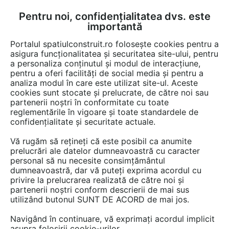
Pentru noi, confidențialitatea dvs. este
FĂ-ȚI CONT
LOGIN
importantă
CUM SE FACE
Portalul spatiulconstruit.ro folosește cookies pentru a
asigura funcționalitatea și securitatea site-ului, pentru
a personaliza conținutul și modul de interacțiune,
pentru a oferi facilități de social media și pentru a
analiza modul în care este utilizat site-ul. Aceste
Documentații
Fise tehnice
Locuri de joaca, terenuri de sport
Echi
EȘTI AICI:
cookies sunt stocate și prelucrate, de către noi sau
partenerii noștri în conformitate cu toate
Echipament de joaca pentru copii -
reglementările în vigoare și toate standardele de
CABLEWAY 160050 LAPPSET
confidențialitate și securitate actuale.
Vă rugăm să rețineți că este posibil ca anumite
Limba: Engleza
prelucrări ale datelor dumneavoastră cu caracter
personal să nu necesite consimțământul
26 afisari
dumneavoastră, dar vă puteți exprima acordul cu
privire la prelucrarea realizată de către noi și
partenerii noștri conform descrierii de mai sus
Salvează pdf
Tip documentatie: Fisa tehnica
utilizând butonul SUNT DE ACORD de mai jos.
Navigând în continuare, vă exprimați acordul implicit
asupra folosirii cookie-urilor.