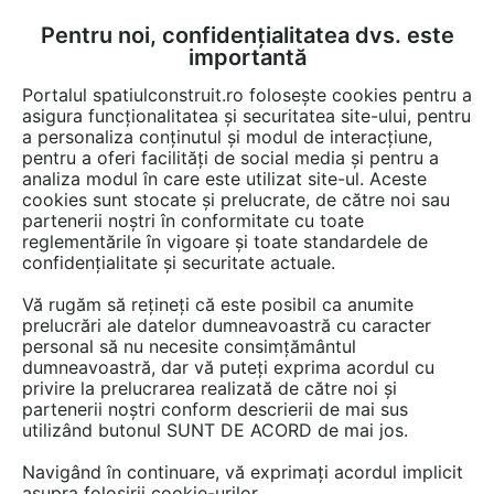
Pentru noi, confidențialitatea dvs. este
FĂ-ȚI CONT
LOGIN
importantă
CUM SE FACE
Portalul spatiulconstruit.ro folosește cookies pentru a
asigura funcționalitatea și securitatea site-ului, pentru
a personaliza conținutul și modul de interacțiune,
pentru a oferi facilități de social media și pentru a
analiza modul în care este utilizat site-ul. Aceste
Documentații
Fise tehnice
Locuri de joaca, terenuri de sport
Echi
EȘTI AICI:
cookies sunt stocate și prelucrate, de către noi sau
partenerii noștri în conformitate cu toate
Echipament de joaca pentru copii -
reglementările în vigoare și toate standardele de
BALL Orange 160002 LAPPSET
confidențialitate și securitate actuale.
Vă rugăm să rețineți că este posibil ca anumite
Limba: Engleza
prelucrări ale datelor dumneavoastră cu caracter
personal să nu necesite consimțământul
14 afisari
dumneavoastră, dar vă puteți exprima acordul cu
privire la prelucrarea realizată de către noi și
partenerii noștri conform descrierii de mai sus
Salvează pdf
Tip documentatie: Fisa tehnica
utilizând butonul SUNT DE ACORD de mai jos.
Navigând în continuare, vă exprimați acordul implicit
asupra folosirii cookie-urilor.