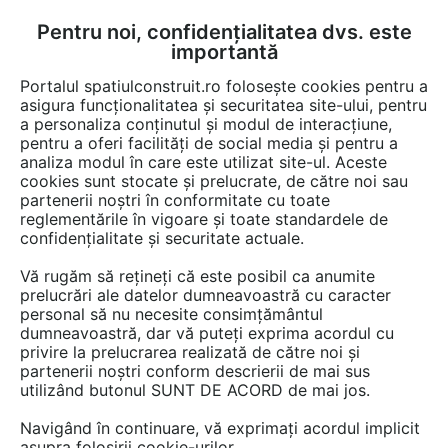
Pentru noi, confidențialitatea dvs. este
FĂ-ȚI CONT
LOGIN
importantă
CUM SE FACE
Portalul spatiulconstruit.ro folosește cookies pentru a
asigura funcționalitatea și securitatea site-ului, pentru
a personaliza conținutul și modul de interacțiune,
pentru a oferi facilități de social media și pentru a
analiza modul în care este utilizat site-ul. Aceste
Documentații
Fise tehnice
Locuri de joaca, terenuri de sport
Echi
EȘTI AICI:
cookies sunt stocate și prelucrate, de către noi sau
partenerii noștri în conformitate cu toate
Echipament de joaca pentru copii -
reglementările în vigoare și toate standardele de
AB0100 LAPPSET ANGRY BIRDS
confidențialitate și securitate actuale.
Vă rugăm să rețineți că este posibil ca anumite
Limba: Engleza
prelucrări ale datelor dumneavoastră cu caracter
personal să nu necesite consimțământul
69 afisari
dumneavoastră, dar vă puteți exprima acordul cu
privire la prelucrarea realizată de către noi și
partenerii noștri conform descrierii de mai sus
Salvează pdf
Tip documentatie: Fisa tehnica
utilizând butonul SUNT DE ACORD de mai jos.
Navigând în continuare, vă exprimați acordul implicit
asupra folosirii cookie-urilor.