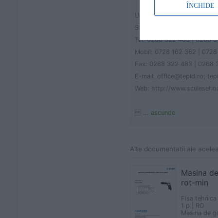
ÎNCHIDE
Unior Tepid SRL
Str. Bruxelles, nr. 10, loc. 
Tel: 0268 322 483 | 0268 
Mobil: 0728 162 362 | 0728
Fax: 0268 322 483 | 0268 
E-mail: office@tepid.ro; te
Web: http://www.sculeserio
... ascunde
Alte documentatii ale acele
Masina de
rot-min
Fisa tehnica
1 p | RO
Masina de ga