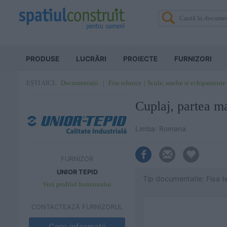
PRODUSE
LUCRĂRI
PROIECTE
FURNIZORI
Documentații
Fise tehnice
Scule, unelte si echipamente
EȘTI AICI:
Cuplaj, partea
Limba: Romana
FURNIZOR
UNIOR TEPID
Tip documentatie: Fisa t
Vezi profilul furnizorului
CONTACTEAZĂ FURNIZORUL
Cere informatii