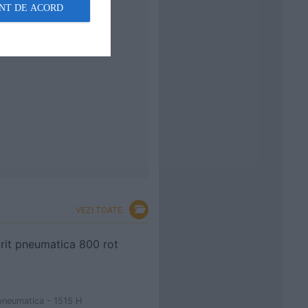
NT DE ACORD
VEZI TOATE
rit pneumatica 800 rot
pneumatica - 1515 H