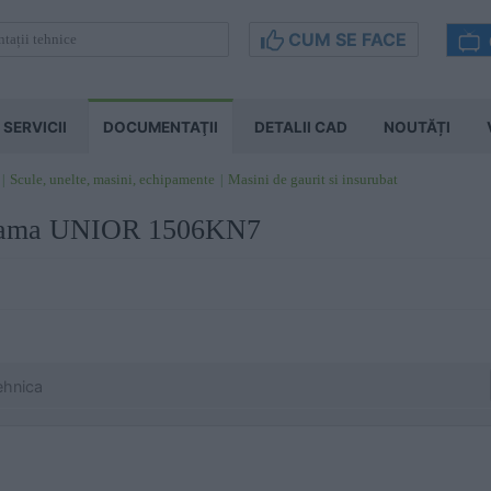
CUM SE FACE
SERVICII
DOCUMENTAŢII
DETALII CAD
NOUTĂȚI
Scule, unelte, masini, echipamente
Masini de gaurit si insurubat
 mama UNIOR 1506KN7
ehnica