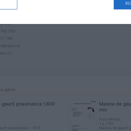
SU
Prejmer, 507165, Parcul Industrial Prejmer, jud. Braşov
318 430
 162 363
317 786
pid@tepid.ro
ase.ro/
asi game
 gaurit pneumatica 1.800
Masina de gau
min
Fisa tehnica
1 p | RO
urit pneumatica - 1515
Masina de gaurit 