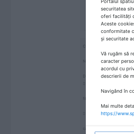
Portalul spatiu
securitatea sit
oferi facilităț
Aceste cookies 
conformitate c
și securitate a
Cuplaj, partea mama
Vă rugăm să re
caracter perso
Numar articol: 1506KN7
acordul cu priv
descrierii de 
Descriere produs:

Navigând în con
filet exterior
Mai multe detal
https://www.sp

carcasa metalica