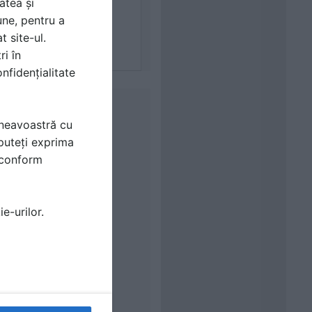
atea și
une, pentru a
t site-ul.
ri în
nfidențialitate
mneavoastră cu
puteți exprima
i conform
e-urilor.