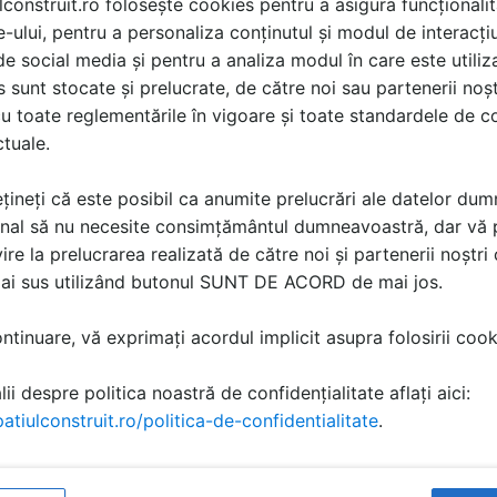
lconstruit.ro folosește cookies pentru a asigura funcționalit
e-ului, pentru a personaliza conținutul și modul de interacți
i de social media și pentru a analiza modul în care este utiliza
sunt stocate și prelucrate, de către noi sau partenerii noșt
u toate reglementările în vigoare și toate standardele de co
ctuale.
țineți că este posibil ca anumite prelucrări ale datelor du
nal să nu necesite consimțământul dumneavoastră, dar vă 
ire la prelucrarea realizată de către noi și partenerii noștr
mai sus utilizând butonul SUNT DE ACORD de mai jos.
tinuare, vă exprimați acordul implicit asupra folosirii cooki
ii despre politica noastră de confidențialitate aflați aici:
atiulconstruit.ro/politica-de-confidentialitate
.