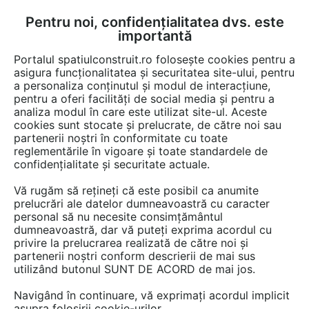
Pentru noi, confidențialitatea dvs. este
FĂ-ȚI CONT
LOGIN
importantă
CUM SE FACE
Portalul spatiulconstruit.ro folosește cookies pentru a
asigura funcționalitatea și securitatea site-ului, pentru
a personaliza conținutul și modul de interacțiune,
pentru a oferi facilități de social media și pentru a
analiza modul în care este utilizat site-ul. Aceste
Documentații
Fise tehnice
Scule, unelte si echipamente
Scule, u
EȘTI AICI:
cookies sunt stocate și prelucrate, de către noi sau
partenerii noștri în conformitate cu toate
Masina de gaurit pneumatica 1.800 rot-
reglementările în vigoare și toate standardele de
min UNIOR Masina de gaurit
confidențialitate și securitate actuale.
pneumatica - 1515
Vă rugăm să rețineți că este posibil ca anumite
prelucrări ale datelor dumneavoastră cu caracter
Limba: Romana
personal să nu necesite consimțământul
dumneavoastră, dar vă puteți exprima acordul cu
privire la prelucrarea realizată de către noi și
31 afisari
partenerii noștri conform descrierii de mai sus
utilizând butonul SUNT DE ACORD de mai jos.
Salvează pdf
Tip documentatie: Fisa tehnica
Navigând în continuare, vă exprimați acordul implicit
asupra folosirii cookie-urilor.