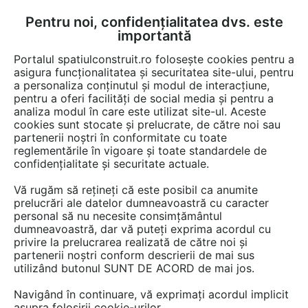
Pentru noi, confidențialitatea dvs. este
FĂ-ȚI CONT
LOGIN
importantă
CUM SE FACE
Portalul spatiulconstruit.ro folosește cookies pentru a
asigura funcționalitatea și securitatea site-ului, pentru
a personaliza conținutul și modul de interacțiune,
pentru a oferi facilități de social media și pentru a
analiza modul în care este utilizat site-ul. Aceste
Documentații
Instructiuni montaj, utilizare
Baie rezidentiala
Bate
EȘTI AICI:
cookies sunt stocate și prelucrate, de către noi sau
partenerii noștri în conformitate cu toate
Baterie cu senzor electronic pentru
reglementările în vigoare și toate standardele de
lavoar SCHELL VENUS E Tip HD-K,
confidențialitate și securitate actuale.
VENUS E Tip HD-M, VENUS E Tip
Vă rugăm să rețineți că este posibil ca anumite
ND-M
prelucrări ale datelor dumneavoastră cu caracter
personal să nu necesite consimțământul
dumneavoastră, dar vă puteți exprima acordul cu
Limba: Engleza, Germana, Franceza
privire la prelucrarea realizată de către noi și
partenerii noștri conform descrierii de mai sus
utilizând butonul SUNT DE ACORD de mai jos.
25 afisari
Navigând în continuare, vă exprimați acordul implicit
Tip documentatie: Instructiuni montaj, utilizare
asupra folosirii cookie-urilor.