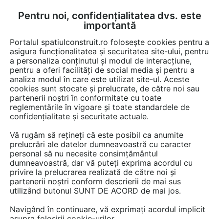
Pentru noi, confidențialitatea dvs. este
FĂ-ȚI CONT
LOGIN
importantă
CUM SE FACE
Portalul spatiulconstruit.ro folosește cookies pentru a
asigura funcționalitatea și securitatea site-ului, pentru
a personaliza conținutul și modul de interacțiune,
pentru a oferi facilități de social media și pentru a
analiza modul în care este utilizat site-ul. Aceste
Documentații
Fise tehnice
Instalatii ventilare / climatizare
Chitur
EȘTI AICI:
cookies sunt stocate și prelucrate, de către noi sau
partenerii noștri în conformitate cu toate
Banda adeziva din aluminiu gofrat
reglementările în vigoare și toate standardele de
BANDATECH Banda aluminu gofrat
confidențialitate și securitate actuale.
Vă rugăm să rețineți că este posibil ca anumite
Limba: Romana
prelucrări ale datelor dumneavoastră cu caracter
personal să nu necesite consimțământul
144 afisari
dumneavoastră, dar vă puteți exprima acordul cu
privire la prelucrarea realizată de către noi și
partenerii noștri conform descrierii de mai sus
Salvează pdf
Tip documentatie: Fisa tehnica
utilizând butonul SUNT DE ACORD de mai jos.
Navigând în continuare, vă exprimați acordul implicit
asupra folosirii cookie-urilor.